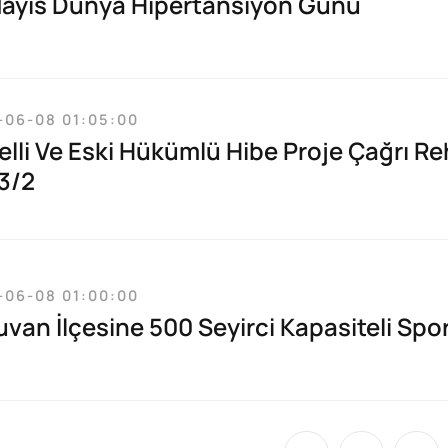
Mayıs Dünya Hipertansiyon Günü
-06-08 01:05:00
lli Ve Eski Hükümlü Hibe Proje Çağrı Re
3/2
-06-08 01:00:00
van İlçesine 500 Seyirci Kapasiteli Spo