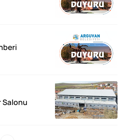
hberi
r Salonu