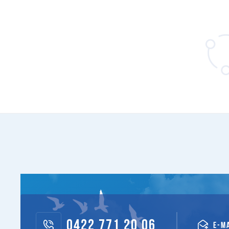
0422 771 20 06
E-M