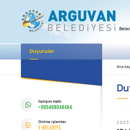
Bele
Duyurular
Ana say
Du
İletişim Hattı
+905498048484
Online işlemler
2023
e-Beledİye