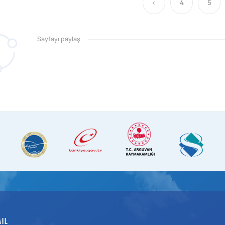
‹
4
5
Sayfayı paylaş
AIL