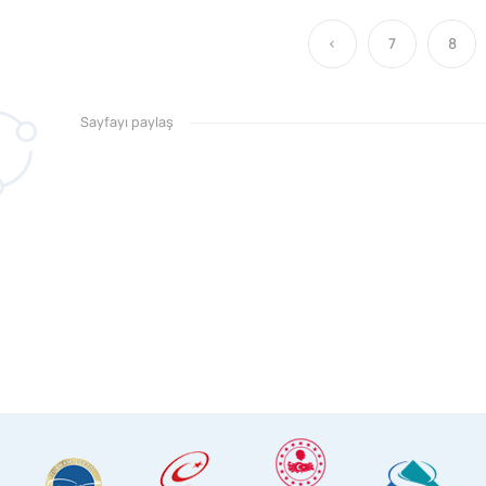
‹
7
8
Sayfayı paylaş