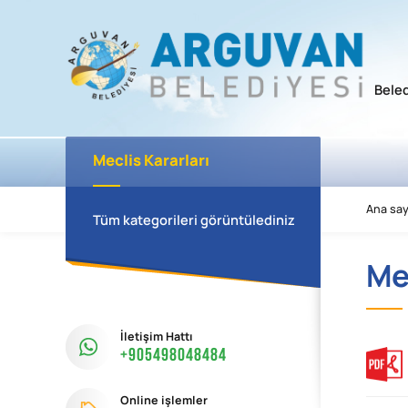
Bele
Meclis Kararları
Ana say
Tüm kategorileri görüntülediniz
Mec
İletişim Hattı
+905498048484
Online işlemler