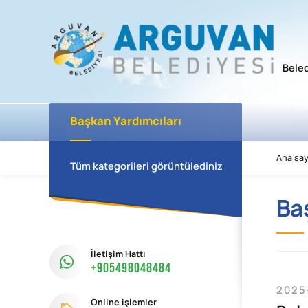
Bele
Başkan Yardımcıları
Ana say
Tüm kategorileri görüntülediniz
Ba
İletişim Hattı
+905498048484
2025
Online işlemler