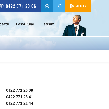
0422 771 20 06
WEB TV
gezdi
Başvurular
İletişim
0422 771 20 09
0422 771 25 41
0422 771 21 44