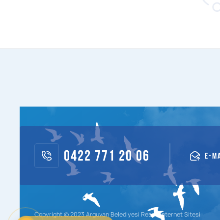
0422 771 20 06
E-M
Copyright © 2023 Arguvan Belediyesi Resmi İnternet Sitesi