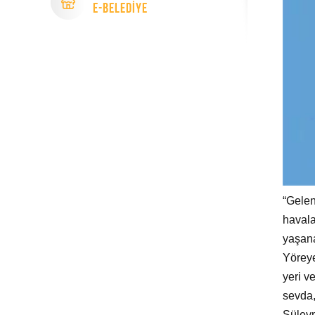
e-Beledİye
“Gelen
havala
yaşana
Yöreye
yeri v
sevda, 
Süleym