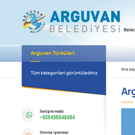
Bele
Arguvan Türküleri
Ana say
Tüm kategorileri görüntülediniz
Ar
İletişim Hattı
+905498048484
Online işlemler