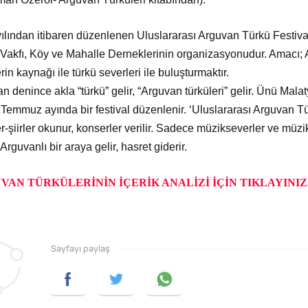
ılından itibaren düzenlenen Uluslararası Arguvan Türkü Festiva
 Vakfı, Köy ve Mahalle Derneklerinin organizasyonudur. Amacı; 
rin kaynağı ile türkü severleri ile buluşturmaktır.
n denince akla “türkü” gelir, “Arguvan türküleri” gelir. Ünü Mala
l Temmuz ayında bir festival düzenlenir. ‘Uluslararası Arguvan Tü
er-şiirler okunur, konserler verilir. Sadece müzikseverler ve mü
Arguvanlı bir araya gelir, hasret giderir.
VAN TÜRKÜLERİNİN İÇERİK ANALİZİ İÇİN TIKLAYINIZ.
Sayfayı paylaş