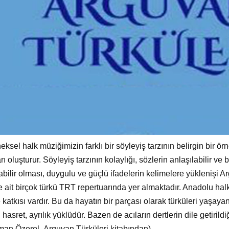
eksel halk müziğimizin farklı bir söyleyiş tarzının belirgin bir
rı oluşturur. Söyleyiş tarzının kolaylığı, sözlerin anlaşılabilir ve
bilir olması, duygulu ve güçlü ifadelerin kelimelere yüklenişi Ar
 ait birçok türkü TRT repertuarında yer almaktadır. Anadolu halk 
e katkısı vardır. Bu da hayatın bir parçası olarak türküleri yaşay
hasret, ayrılık yüklüdür. Bazen de acıların dertlerin dile getirildi
an Özerol- Arguvan Türküleri kitabından).