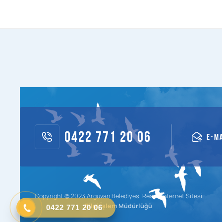
0422 771 20 06
E-M
Copyright © 2023 Arguvan Belediyesi Resmi İnternet Sitesi
0422 771 20 06
Bilgi İşlem Müdürlüğü