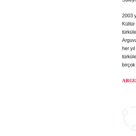
2003 y
Kültür
türküle
Arguva
her yı
türkül
birçok 
ARGU