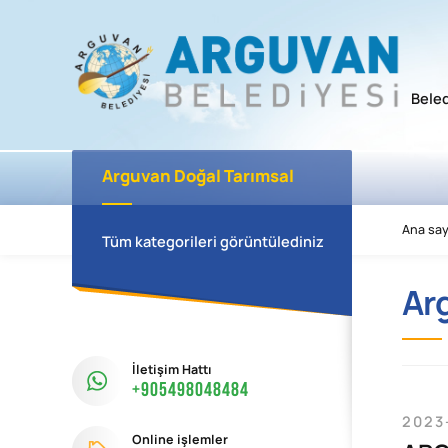
Bele
Arguvan Doğal Tarımsal
Kalkınma Kooperatifi
Ana say
Tüm kategorileri görüntülediniz
Ar
İletişim Hattı
+905498048484
2023
Online işlemler