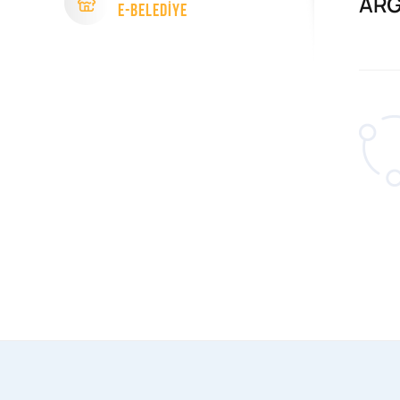
ARG
e-Beledİye