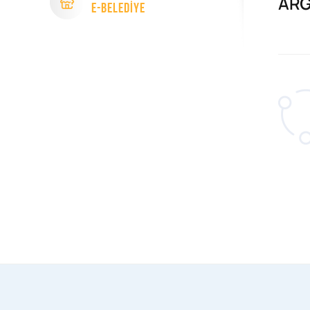
ARG
e-Beledİye