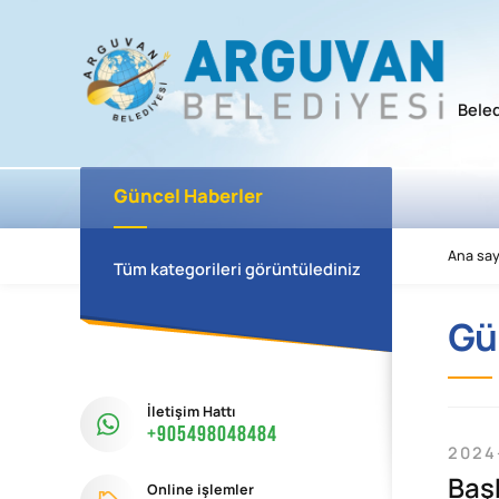
Bele
Güncel Haberler
Ana say
Tüm kategorileri görüntülediniz
Gü
İletişim Hattı
+905498048484
2024
Baş
Online işlemler