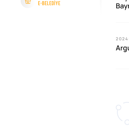
e-Beledİye
Bay
2024
Arg