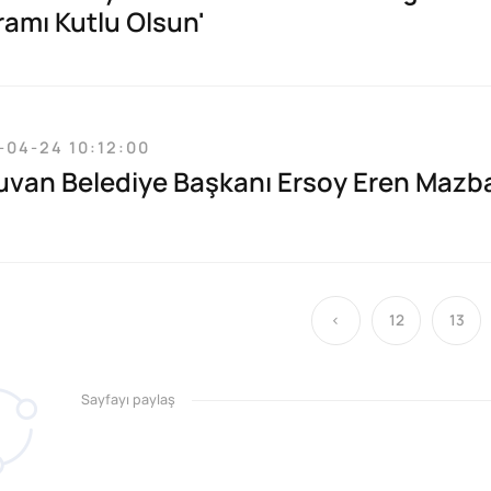
ramı Kutlu Olsun'
-04-24 10:12:00
uvan Belediye Başkanı Ersoy Eren Mazba
‹
12
13
Sayfayı paylaş