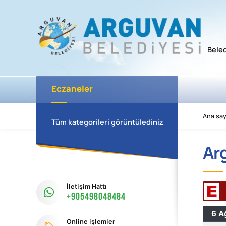
Bele
Eczaneler
Ana say
Tüm kategorileri görüntülediniz
Ar
İletişim Hattı
+905498048484
Online işlemler