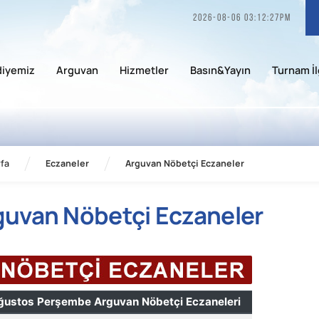
2026-08-06 03:12:27pm
diyemiz
Arguvan
Hizmetler
Basın&Yayın
Turnam İl
fa
Eczaneler
Arguvan Nöbetçi Eczaneler
guvan Nöbetçi Eczaneler