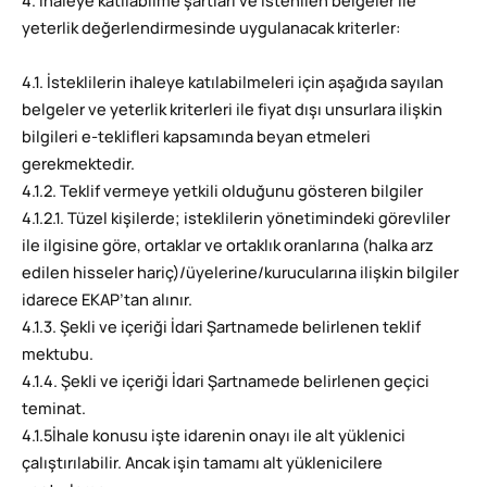
4. İhaleye katılabilme şartları ve istenilen belgeler ile
yeterlik değerlendirmesinde uygulanacak kriterler:
4.1. İsteklilerin ihaleye katılabilmeleri için aşağıda sayılan
belgeler ve yeterlik kriterleri ile fiyat dışı unsurlara ilişkin
bilgileri e-teklifleri kapsamında beyan etmeleri
gerekmektedir.
4.1.2. Teklif vermeye yetkili olduğunu gösteren bilgiler
4.1.2.1. Tüzel kişilerde; isteklilerin yönetimindeki görevliler
ile ilgisine göre, ortaklar ve ortaklık oranlarına (halka arz
edilen hisseler hariç)/üyelerine/kurucularına ilişkin bilgiler
idarece EKAP’tan alınır.
4.1.3. Şekli ve içeriği İdari Şartnamede belirlenen teklif
mektubu.
4.1.4. Şekli ve içeriği İdari Şartnamede belirlenen geçici
teminat.
4.1.5İhale konusu işte idarenin onayı ile alt yüklenici
çalıştırılabilir. Ancak işin tamamı alt yüklenicilere