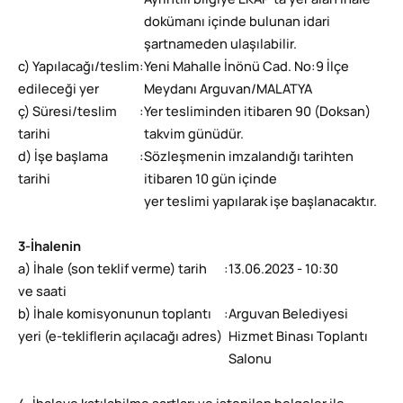
Ayrıntılı bilgiye EKAP’ta yer alan ihale
dokümanı içinde bulunan idari
şartnameden ulaşılabilir.
c) Yapılacağı/teslim
:
Yeni Mahalle İnönü Cad. No:9 İlçe
edileceği yer
Meydanı Arguvan/MALATYA
ç) Süresi/teslim
:
Yer tesliminden itibaren 90 (Doksan)
tarihi
takvim günüdür.
d) İşe başlama
:
Sözleşmenin imzalandığı tarihten
tarihi
itibaren 10 gün içinde
yer teslimi yapılarak işe başlanacaktır.
3-İhalenin
a) İhale (son teklif verme) tarih
:
13.06.2023 - 10:30
ve saati
b) İhale komisyonunun toplantı
:
Arguvan Belediyesi
yeri (e-tekliflerin açılacağı adres)
Hizmet Binası Toplantı
Salonu