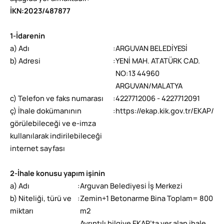
İKN
:
2023/487877
1-İdarenin
a) Adı
:
ARGUVAN BELEDİYESİ
b) Adresi
:
YENİ MAH. ATATÜRK CAD.
NO:13 44960
ARGUVAN/MALATYA
c) Telefon ve faks numarası
:
4227712006 - 4227712091
ç) İhale dokümanının
:
https://ekap.kik.gov.tr/EKAP/
görülebileceği ve e-imza
kullanılarak indirilebileceği
internet sayfası
2-İhale konusu yapım işinin
a) Adı
:
Arguvan Belediyesi İş Merkezi
b) Niteliği, türü ve
:
Zemin+1 Betonarme Bina Toplam= 800
miktarı
m2