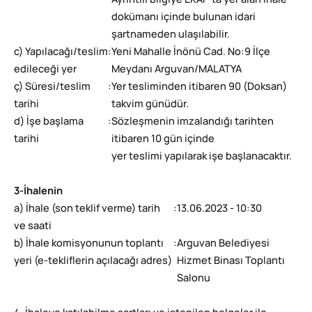
Ayrıntılı bilgiye EKAP’ta yer alan ihale
dokümanı içinde bulunan idari
şartnameden ulaşılabilir.
c) Yapılacağı/teslim
:
Yeni Mahalle İnönü Cad. No:9 İlçe
edileceği yer
Meydanı Arguvan/MALATYA
ç) Süresi/teslim
:
Yer tesliminden itibaren 90 (Doksan)
tarihi
takvim günüdür.
d) İşe başlama
:
Sözleşmenin imzalandığı tarihten
tarihi
itibaren 10 gün içinde
yer teslimi yapılarak işe başlanacaktır.
3-İhalenin
a) İhale (son teklif verme) tarih
:
13.06.2023 - 10:30
ve saati
b) İhale komisyonunun toplantı
:
Arguvan Belediyesi
yeri (e-tekliflerin açılacağı adres)
Hizmet Binası Toplantı
Salonu