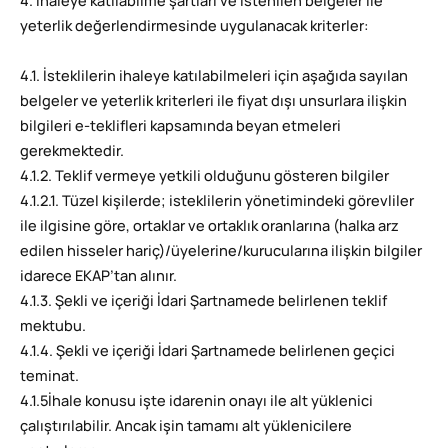
4. İhaleye katılabilme şartları ve istenilen belgeler ile
yeterlik değerlendirmesinde uygulanacak kriterler:
4.1. İsteklilerin ihaleye katılabilmeleri için aşağıda sayılan
belgeler ve yeterlik kriterleri ile fiyat dışı unsurlara ilişkin
bilgileri e-teklifleri kapsamında beyan etmeleri
gerekmektedir.
4.1.2. Teklif vermeye yetkili olduğunu gösteren bilgiler
4.1.2.1. Tüzel kişilerde; isteklilerin yönetimindeki görevliler
ile ilgisine göre, ortaklar ve ortaklık oranlarına (halka arz
edilen hisseler hariç)/üyelerine/kurucularına ilişkin bilgiler
idarece EKAP’tan alınır.
4.1.3. Şekli ve içeriği İdari Şartnamede belirlenen teklif
mektubu.
4.1.4. Şekli ve içeriği İdari Şartnamede belirlenen geçici
teminat.
4.1.5İhale konusu işte idarenin onayı ile alt yüklenici
çalıştırılabilir. Ancak işin tamamı alt yüklenicilere