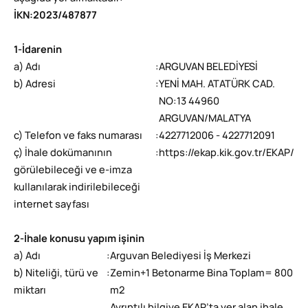
İKN
:
2023/487877
1-İdarenin
a) Adı
:
ARGUVAN BELEDİYESİ
b) Adresi
:
YENİ MAH. ATATÜRK CAD.
NO:13 44960
ARGUVAN/MALATYA
c) Telefon ve faks numarası
:
4227712006 - 4227712091
ç) İhale dokümanının
:
https://ekap.kik.gov.tr/EKAP/
görülebileceği ve e-imza
kullanılarak indirilebileceği
internet sayfası
2-İhale konusu yapım işinin
a) Adı
:
Arguvan Belediyesi İş Merkezi
b) Niteliği, türü ve
:
Zemin+1 Betonarme Bina Toplam= 800
miktarı
m2