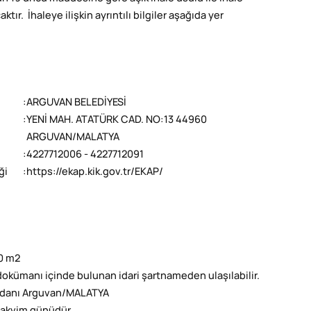
ır. İhaleye ilişkin ayrıntılı bilgiler aşağıda yer
:
ARGUVAN BELEDİYESİ
:
YENİ MAH. ATATÜRK CAD. NO:13 44960
ARGUVAN/MALATYA
:
4227712006 - 4227712091
ği
:
https://ekap.kik.gov.tr/EKAP/
0 m2
e dokümanı içinde bulunan idari şartnameden ulaşılabilir.
eydanı Arguvan/MALATYA