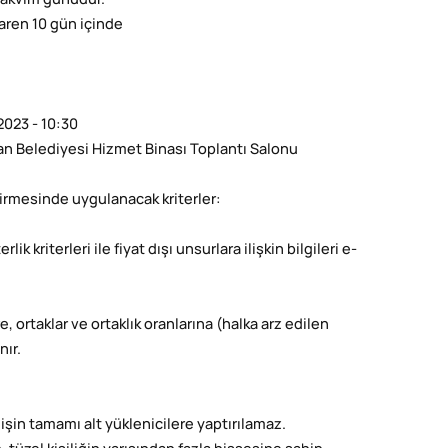
takvim günüdür.
aren 10 gün içinde
2023 - 10:30
n Belediyesi Hizmet Binası Toplantı Salonu
ndirmesinde uygulanacak kriterler:
ik kriterleri ile fiyat dışı unsurlara ilişkin bilgileri e-
re, ortaklar ve ortaklık oranlarına (halka arz edilen
nır.
ak işin tamamı alt yüklenicilere yaptırılamaz.