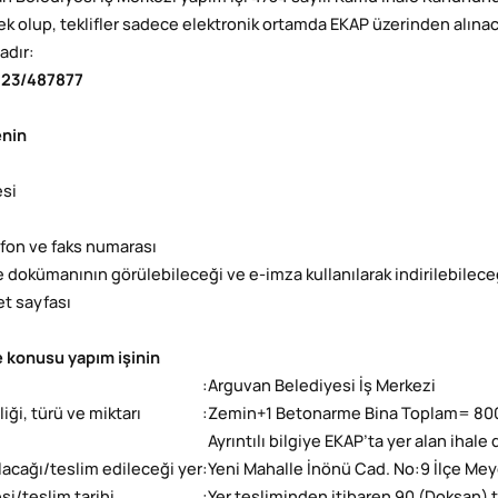
k olup, teklifler sadece elektronik ortamda EKAP üzerinden alınacakt
adır:
23/487877
enin
esi
efon ve faks numarası
le dokümanının görülebileceği ve e-imza kullanılarak indirilebilece
et sayfası
e konusu yapım işinin
:
Arguvan Belediyesi İş Merkezi
liği, türü ve miktarı
:
Zemin+1 Betonarme Bina Toplam= 80
Ayrıntılı bilgiye EKAP’ta yer alan ihal
ılacağı/teslim edileceği yer
:
Yeni Mahalle İnönü Cad. No:9 İlçe M