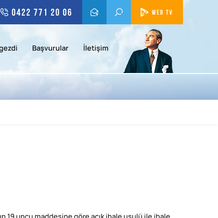
0422 771 20 06
WEB TV
gezdi
Başvurular
İletişim
n 19 uncu maddesine göre açık ihale usulü ile ihale