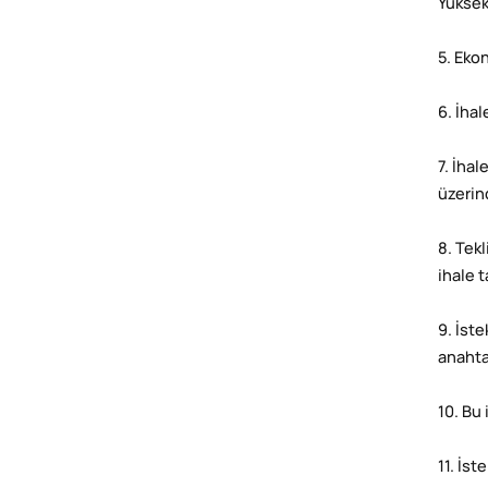
Yüksek
5. Eko
6. İhal
7. İha
üzerin
8. Tekl
ihale 
9. İste
anahta
10. Bu 
11. İs