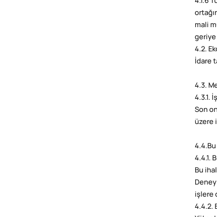
4.1.6 
ortağı
mali m
geriye
4.2. E
İdare t
4.3. Me
4.3.1. 
Son on
üzere 
4.4.Bu
4.4.1. 
Bu iha
Deneyi
işlere 
4.4.2.