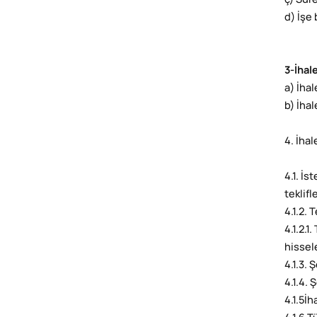
ç) Süre
d) İşe
3-İhal
a) İhal
b) İha
4. İha
4.1. İs
teklif
4.1.2.
4.1.2.1
hissele
4.1.3. 
4.1.4. 
4.1.5İh