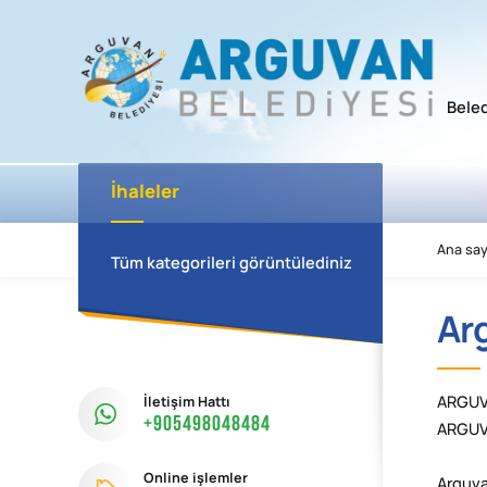
Bele
İhaleler
Ana say
Tüm kategorileri görüntülediniz
Ar
İletişim Hattı
ARGUVA
+905498048484
ARGUV
Online işlemler
Arguva