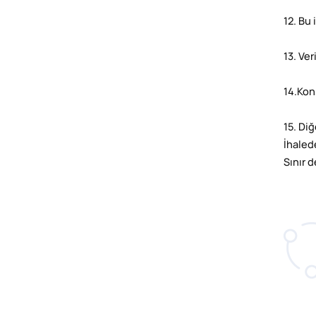
12. Bu
13. Ver
14.Kon
15. Di
İhaled
Sınır d