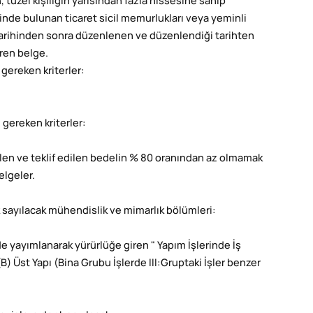
 tüzel kişiliğin yarısından fazla hissesine sahip
sinde bulunan ticaret sicil memurlukları veya yeminli
 tarihinden sonra düzenlenen ve düzenlendiği tarihten
eren belge.
 gereken kriterler:
 gereken kriterler:
len ve teklif edilen bedelin % 80 oranından az olmamak
elgeler.
k sayılacak mühendislik ve mimarlık bölümleri:
de yayımlanarak yürürlüğe giren " Yapım İşlerinde İş
) Üst Yapı (Bina Grubu İşlerde III:Gruptaki İşler benzer