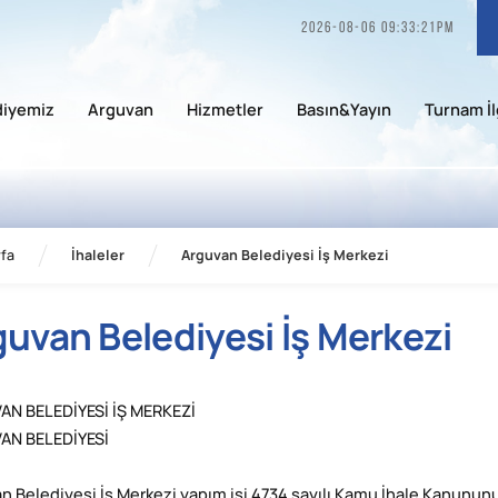
2026-08-06 09:33:21pm
diyemiz
Arguvan
Hizmetler
Basın&Yayın
Turnam İl
fa
İhaleler
Arguvan Belediyesi İş Merkezi
guvan Belediyesi İş Merkezi
N BELEDİYESİ İŞ MERKEZİ
AN BELEDİYESİ
n Belediyesi İş Merkezi yapım işi 4734 sayılı Kamu İhale Kanununu