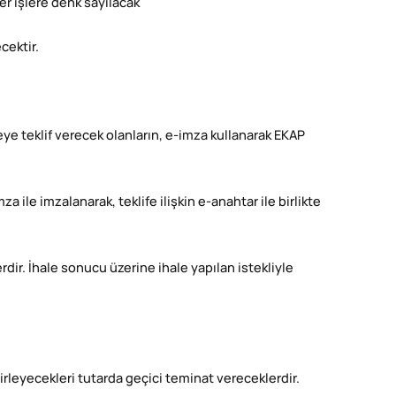
r işlere denk sayılacak
cektir.
eye teklif verecek olanların, e-imza kullanarak EKAP
 ile imzalanarak, teklife ilişkin e-anahtar ile birlikte
erdir. İhale sonucu üzerine ihale yapılan istekliyle
lirleyecekleri tutarda geçici teminat vereceklerdir.