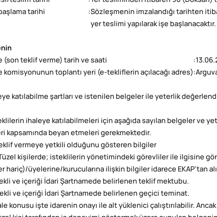
si/teslim tarihi
:
Yer tesliminden itibaren 90 (Doksan) 
 başlama tarihi
:
Sözleşmenin imzalandığı tarihten itib
yer teslimi yapılarak işe başlanacaktır.
enin
e (son teklif verme) tarih ve saati
:
13.06.
le komisyonunun toplantı yeri (e-tekliflerin açılacağı adres)
:
Arguva
leye katılabilme şartları ve istenilen belgeler ile yeterlik değerle
teklilerin ihaleye katılabilmeleri için aşağıda sayılan belgeler ve yeterl
leri kapsamında beyan etmeleri gerekmektedir.
 Teklif vermeye yetkili olduğunu gösteren bilgiler
. Tüzel kişilerde; isteklilerin yönetimindeki görevliler ile ilgisine gö
r hariç)/üyelerine/kurucularına ilişkin bilgiler idarece EKAP’tan alı
Şekli ve içeriği İdari Şartnamede belirlenen teklif mektubu.
Şekli ve içeriği İdari Şartnamede belirlenen geçici teminat.
ale konusu işte idarenin onayı ile alt yüklenici çalıştırılabilir. Anc