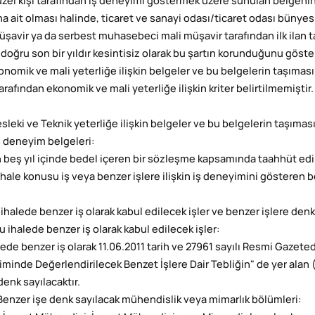
Tüzel kişi tarafından iş deneyimi göstermek üzere sunulan belgenin,
na ait olması halinde, ticaret ve sanayi odası/ticaret odası bünye
üşavir ya da serbest muhasebeci mali müşavir tarafından ilk ilan
 doğru son bir yıldır kesintisiz olarak bu şartın korunduğunu göst
konomik ve mali yeterliğe ilişkin belgeler ve bu belgelerin taşıması
arafından ekonomik ve mali yeterliğe ilişkin kriter belirtilmemiştir.
sleki ve Teknik yeterliğe ilişkin belgeler ve bu belgelerin taşıması
İş deneyim belgeleri:
 beş yıl içinde bedel içeren bir sözleşme kapsamında taahhüt edi
ihale konusu iş veya benzer işlere ilişkin iş deneyimini gösteren b
 ihalede benzer iş olarak kabul edilecek işler ve benzer işlere den
Bu ihalede benzer iş olarak kabul edilecek işler:
lede benzer iş olarak 11.06.2011 tarih ve 27961 sayılı Resmi Gazete
minde Değerlendirilecek Benzet İşlere Dair Tebliğin" de yer alan (B
denk sayılacaktır.
 Benzer işe denk sayılacak mühendislik veya mimarlık bölümleri: