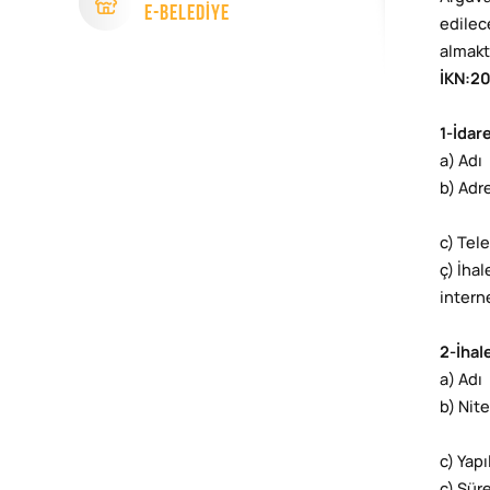
e-Beledİye
edilece
almakt
İKN
:
20
1-İdar
a) Adı
b) Adr
c) Tel
ç) İha
intern
2-İhal
a) Adı
b) Nite
c) Yap