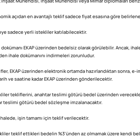
 İnşaat Mühendisi, İnşaat Mühendisi veya Mimar diplomaları benze
nomik açıdan en avantajlı teklif sadece fiyat esasına göre belirlene
eye sadece yerli istekliler katılabilecektir.
le dokümanı EKAP üzerinden bedelsiz olarak görülebilir. Ancak, ihal
den ihale dokümanını indirmeleri zorunludur.
ifler, EKAP üzerinden elektronik ortamda hazırlandıktan sonra, e-imza
tarih ve saatine kadar EKAP üzerinden gönderilecektir.
kliler tekliflerini, anahtar teslimi götürü bedel üzerinden verecekl
r teslimi götürü bedel sözleşme imzalanacaktır.
ihalede, işin tamamı için teklif verilecektir.
tekliler teklif ettikleri bedelin %3’ünden az olmamak üzere kendi be