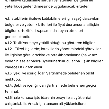
4. İhaleye katılabilme şartları ve istenilen belgeler ile
yeterlik değerlendirmesinde uygulanacak kriterler:
4.1. İsteklilerin ihaleye katılabilmeleri için aşağıda sayılan
belgeler ve yeterlik kriterleri ile fiyat dışı unsurlara ilişkin
bilgileri e-teklifleri kapsamında beyan etmeleri
gerekmektedir.
4.1.2. Teklif vermeye yetkili olduğunu gösteren bilgiler
4.1.2.1. Tüzel kişilerde; isteklilerin yönetimindeki görevliler
ile ilgisine göre, ortaklar ve ortaklık oranlarına (halka arz
edilen hisseler hariç)/üyelerine/kurucularına ilişkin bilgiler
idarece EKAP’tan alınır.
4.1.3. Şekli ve içeriği İdari Şartnamede belirlenen teklif
mektubu.
4.1.4. Şekli ve içeriği İdari Şartnamede belirlenen geçici
teminat.
4.1.5İhale konusu işte idarenin onayı ile alt yüklenici
çalıştırılabilir. Ancak işin tamamı alt yüklenicilere