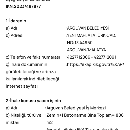
İKN
:
2023/487877
1-İdarenin
a) Adı
:
ARGUVAN BELEDİYESİ
b) Adresi
:
YENİ MAH. ATATÜRK CAD.
NO:13 44960
ARGUVAN/MALATYA
c) Telefon ve faks numarası
:
4227712006 - 4227712091
ç) İhale dokümanının
:
https://ekap.kik.gov.tr/EKAP/
görülebileceği ve e-imza
kullanılarak indirilebileceği
internet sayfası
2-İhale konusu yapım işinin
a) Adı
:
Arguvan Belediyesi İş Merkezi
b) Niteliği, türü ve
:
Zemin+1 Betonarme Bina Toplam= 800
miktarı
m2