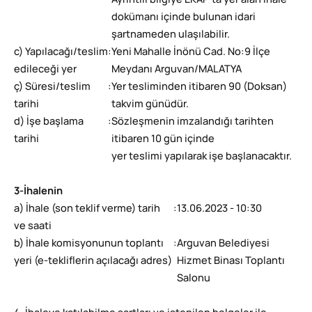
Ayrıntılı bilgiye EKAP’ta yer alan ihale
dokümanı içinde bulunan idari
şartnameden ulaşılabilir.
c) Yapılacağı/teslim
:
Yeni Mahalle İnönü Cad. No:9 İlçe
edileceği yer
Meydanı Arguvan/MALATYA
ç) Süresi/teslim
:
Yer tesliminden itibaren 90 (Doksan)
tarihi
takvim günüdür.
d) İşe başlama
:
Sözleşmenin imzalandığı tarihten
tarihi
itibaren 10 gün içinde
yer teslimi yapılarak işe başlanacaktır.
3-İhalenin
a) İhale (son teklif verme) tarih
:
13.06.2023 - 10:30
ve saati
b) İhale komisyonunun toplantı
:
Arguvan Belediyesi
yeri (e-tekliflerin açılacağı adres)
Hizmet Binası Toplantı
Salonu