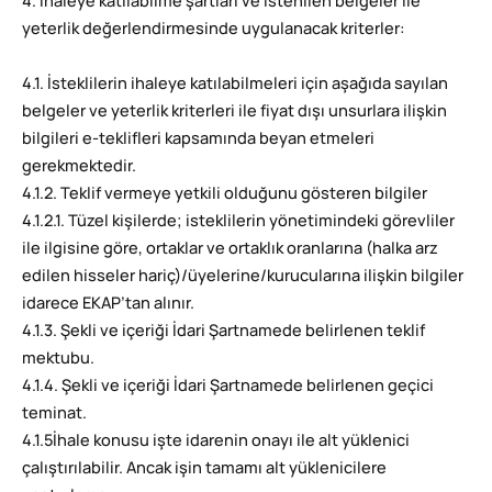
4. İhaleye katılabilme şartları ve istenilen belgeler ile
yeterlik değerlendirmesinde uygulanacak kriterler:
4.1. İsteklilerin ihaleye katılabilmeleri için aşağıda sayılan
belgeler ve yeterlik kriterleri ile fiyat dışı unsurlara ilişkin
bilgileri e-teklifleri kapsamında beyan etmeleri
gerekmektedir.
4.1.2. Teklif vermeye yetkili olduğunu gösteren bilgiler
4.1.2.1. Tüzel kişilerde; isteklilerin yönetimindeki görevliler
ile ilgisine göre, ortaklar ve ortaklık oranlarına (halka arz
edilen hisseler hariç)/üyelerine/kurucularına ilişkin bilgiler
idarece EKAP’tan alınır.
4.1.3. Şekli ve içeriği İdari Şartnamede belirlenen teklif
mektubu.
4.1.4. Şekli ve içeriği İdari Şartnamede belirlenen geçici
teminat.
4.1.5İhale konusu işte idarenin onayı ile alt yüklenici
çalıştırılabilir. Ancak işin tamamı alt yüklenicilere