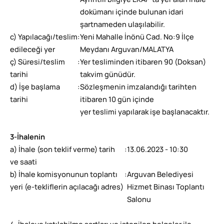
Ayrıntılı bilgiye EKAP’ta yer alan ihale
dokümanı içinde bulunan idari
şartnameden ulaşılabilir.
c) Yapılacağı/teslim
:
Yeni Mahalle İnönü Cad. No:9 İlçe
edileceği yer
Meydanı Arguvan/MALATYA
ç) Süresi/teslim
:
Yer tesliminden itibaren 90 (Doksan)
tarihi
takvim günüdür.
d) İşe başlama
:
Sözleşmenin imzalandığı tarihten
tarihi
itibaren 10 gün içinde
yer teslimi yapılarak işe başlanacaktır.
3-İhalenin
a) İhale (son teklif verme) tarih
:
13.06.2023 - 10:30
ve saati
b) İhale komisyonunun toplantı
:
Arguvan Belediyesi
yeri (e-tekliflerin açılacağı adres)
Hizmet Binası Toplantı
Salonu