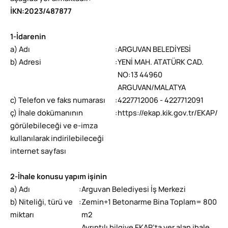
İKN
:
2023/487877
1-İdarenin
a) Adı
:
ARGUVAN BELEDİYESİ
b) Adresi
:
YENİ MAH. ATATÜRK CAD.
NO:13 44960
ARGUVAN/MALATYA
c) Telefon ve faks numarası
:
4227712006 - 4227712091
ç) İhale dokümanının
:
https://ekap.kik.gov.tr/EKAP/
görülebileceği ve e-imza
kullanılarak indirilebileceği
internet sayfası
2-İhale konusu yapım işinin
a) Adı
:
Arguvan Belediyesi İş Merkezi
b) Niteliği, türü ve
:
Zemin+1 Betonarme Bina Toplam= 800
miktarı
m2