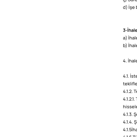
ç) Süre
d) İşe
3-İhal
a) İhal
b) İha
4. İha
4.1. İs
teklif
4.1.2.
4.1.2.1
hissele
4.1.3. 
4.1.4. 
4.1.5İh