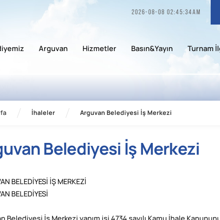
2026-08-08 02:45:34am
diyemiz
Arguvan
Hizmetler
Basın&Yayın
Turnam İl
fa
İhaleler
Arguvan Belediyesi İş Merkezi
guvan Belediyesi İş Merkezi
N BELEDİYESİ İŞ MERKEZİ
AN BELEDİYESİ
n Belediyesi İş Merkezi yapım işi 4734 sayılı Kamu İhale Kanununu