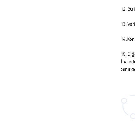
12. Bu
13. Ver
14.Kon
15. Di
İhaled
Sınır d