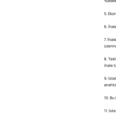
Yüksek
5. Eko
6. İhal
7. İha
üzerin
8. Tekl
ihale 
9. İste
anahta
10. Bu 
11. İs