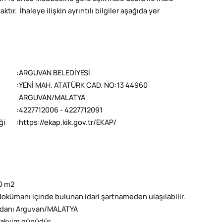
ır. İhaleye ilişkin ayrıntılı bilgiler aşağıda yer
:
ARGUVAN BELEDİYESİ
:
YENİ MAH. ATATÜRK CAD. NO:13 44960
ARGUVAN/MALATYA
:
4227712006 - 4227712091
ği
:
https://ekap.kik.gov.tr/EKAP/
0 m2
e dokümanı içinde bulunan idari şartnameden ulaşılabilir.
eydanı Arguvan/MALATYA