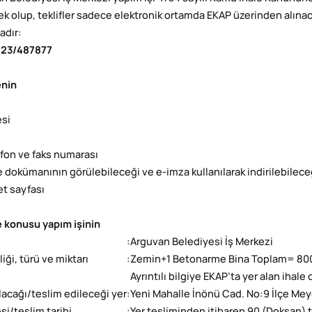
k olup, teklifler sadece elektronik ortamda EKAP üzerinden alınacakt
adır:
23/487877
enin
esi
efon ve faks numarası
le dokümanının görülebileceği ve e-imza kullanılarak indirilebilece
et sayfası
e konusu yapım işinin
:
Arguvan Belediyesi İş Merkezi
liği, türü ve miktarı
:
Zemin+1 Betonarme Bina Toplam= 80
Ayrıntılı bilgiye EKAP’ta yer alan ihal
ılacağı/teslim edileceği yer
:
Yeni Mahalle İnönü Cad. No:9 İlçe M