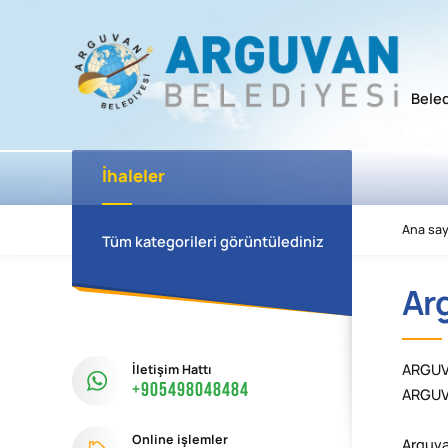
Bele
İhaleler
Ana say
Tüm kategorileri görüntülediniz
Ar
İletişim Hattı
ARGUVA
+905498048484
ARGUV
Online işlemler
Arguva