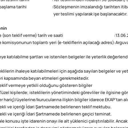
si/teslim tarihi
:
Yer tesliminden itibaren 90 (Doksan) 
 başlama tarihi
:
Sözleşmenin imzalandığı tarihten itib
yer teslimi yapılarak işe başlanacaktır.
enin
e (son teklif verme) tarih ve saati
:
13.06.
le komisyonunun toplantı yeri (e-tekliflerin açılacağı adres)
:
Arguva
leye katılabilme şartları ve istenilen belgeler ile yeterlik değerle
teklilerin ihaleye katılabilmeleri için aşağıda sayılan belgeler ve yeterl
leri kapsamında beyan etmeleri gerekmektedir.
 Teklif vermeye yetkili olduğunu gösteren bilgiler
. Tüzel kişilerde; isteklilerin yönetimindeki görevliler ile ilgisine gö
r hariç)/üyelerine/kurucularına ilişkin bilgiler idarece EKAP’tan alı
Şekli ve içeriği İdari Şartnamede belirlenen teklif mektubu.
Şekli ve içeriği İdari Şartnamede belirlenen geçici teminat.
ale konusu işte idarenin onayı ile alt yüklenici çalıştırılabilir. Anc