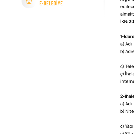
e-Beledİye
edilece
almakt
İKN
:
20
1-İdar
a) Adı
b) Adr
c) Tel
ç) İha
intern
2-İhal
a) Adı
b) Nite
c) Yap