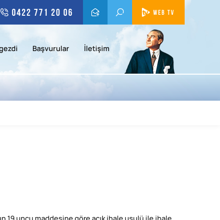
0422 771 20 06
WEB TV
gezdi
Başvurular
İletişim
n 19 uncu maddesine göre açık ihale usulü ile ihale