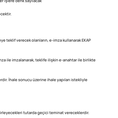
r işlere denk sayılacak
cektir.
eye teklif verecek olanların, e-imza kullanarak EKAP
 ile imzalanarak, teklife ilişkin e-anahtar ile birlikte
erdir. İhale sonucu üzerine ihale yapılan istekliyle
lirleyecekleri tutarda geçici teminat vereceklerdir.