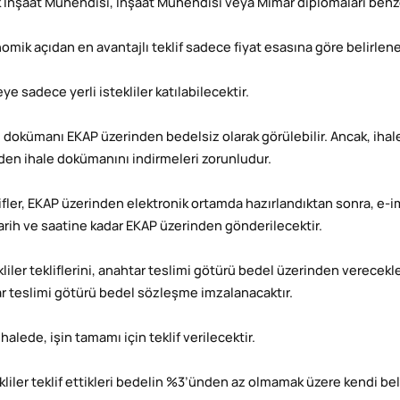
 İnşaat Mühendisi, İnşaat Mühendisi veya Mimar diplomaları benze
nomik açıdan en avantajlı teklif sadece fiyat esasına göre belirlene
eye sadece yerli istekliler katılabilecektir.
le dokümanı EKAP üzerinden bedelsiz olarak görülebilir. Ancak, ihal
den ihale dokümanını indirmeleri zorunludur.
ifler, EKAP üzerinden elektronik ortamda hazırlandıktan sonra, e-imza
tarih ve saatine kadar EKAP üzerinden gönderilecektir.
kliler tekliflerini, anahtar teslimi götürü bedel üzerinden verecekl
r teslimi götürü bedel sözleşme imzalanacaktır.
ihalede, işin tamamı için teklif verilecektir.
tekliler teklif ettikleri bedelin %3’ünden az olmamak üzere kendi be