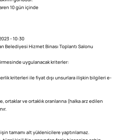
takvim günüdür.
aren 10 gün içinde
2023 - 10:30
n Belediyesi Hizmet Binası Toplantı Salonu
ndirmesinde uygulanacak kriterler:
ik kriterleri ile fiyat dışı unsurlara ilişkin bilgileri e-
re, ortaklar ve ortaklık oranlarına (halka arz edilen
nır.
ak işin tamamı alt yüklenicilere yaptırılamaz.