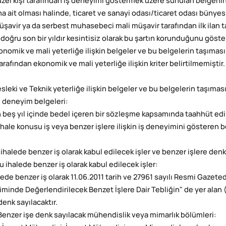
Tüzel kişi tarafından iş deneyimi göstermek üzere sunulan belgenin,
na ait olması halinde, ticaret ve sanayi odası/ticaret odası bünye
üşavir ya da serbest muhasebeci mali müşavir tarafından ilk ilan
 doğru son bir yıldır kesintisiz olarak bu şartın korunduğunu göst
konomik ve mali yeterliğe ilişkin belgeler ve bu belgelerin taşıması
arafından ekonomik ve mali yeterliğe ilişkin kriter belirtilmemiştir.
sleki ve Teknik yeterliğe ilişkin belgeler ve bu belgelerin taşıması
İş deneyim belgeleri:
 beş yıl içinde bedel içeren bir sözleşme kapsamında taahhüt edi
ihale konusu iş veya benzer işlere ilişkin iş deneyimini gösteren b
 ihalede benzer iş olarak kabul edilecek işler ve benzer işlere den
Bu ihalede benzer iş olarak kabul edilecek işler:
lede benzer iş olarak 11.06.2011 tarih ve 27961 sayılı Resmi Gazete
minde Değerlendirilecek Benzet İşlere Dair Tebliğin" de yer alan (B
denk sayılacaktır.
 Benzer işe denk sayılacak mühendislik veya mimarlık bölümleri: