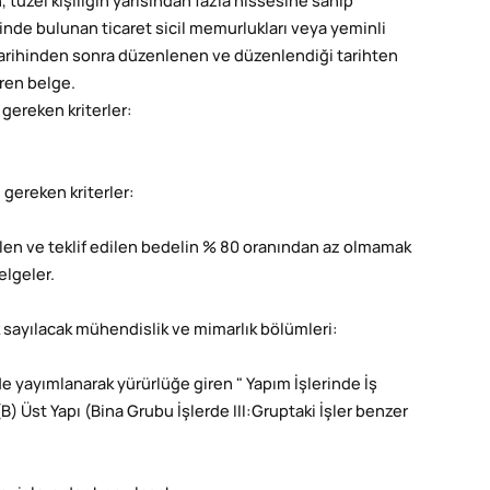
 tüzel kişiliğin yarısından fazla hissesine sahip
sinde bulunan ticaret sicil memurlukları veya yeminli
 tarihinden sonra düzenlenen ve düzenlendiği tarihten
eren belge.
 gereken kriterler:
 gereken kriterler:
len ve teklif edilen bedelin % 80 oranından az olmamak
elgeler.
k sayılacak mühendislik ve mimarlık bölümleri:
de yayımlanarak yürürlüğe giren " Yapım İşlerinde İş
) Üst Yapı (Bina Grubu İşlerde III:Gruptaki İşler benzer