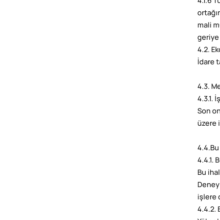
4.1.6 
ortağı
mali m
geriye
4.2. E
İdare t
4.3. Me
4.3.1. 
Son on
üzere 
4.4.Bu
4.4.1. 
Bu iha
Deneyi
işlere 
4.4.2.