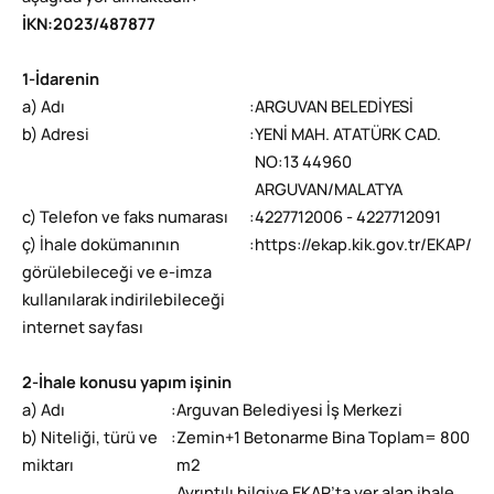
İKN
:
2023/487877
1-İdarenin
a) Adı
:
ARGUVAN BELEDİYESİ
b) Adresi
:
YENİ MAH. ATATÜRK CAD.
NO:13 44960
ARGUVAN/MALATYA
c) Telefon ve faks numarası
:
4227712006 - 4227712091
ç) İhale dokümanının
:
https://ekap.kik.gov.tr/EKAP/
görülebileceği ve e-imza
kullanılarak indirilebileceği
internet sayfası
2-İhale konusu yapım işinin
a) Adı
:
Arguvan Belediyesi İş Merkezi
b) Niteliği, türü ve
:
Zemin+1 Betonarme Bina Toplam= 800
miktarı
m2