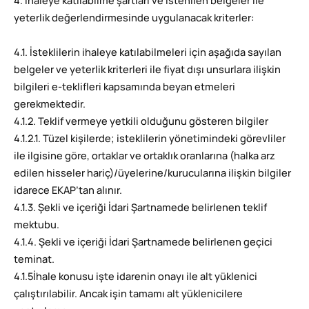
4. İhaleye katılabilme şartları ve istenilen belgeler ile
yeterlik değerlendirmesinde uygulanacak kriterler:
4.1. İsteklilerin ihaleye katılabilmeleri için aşağıda sayılan
belgeler ve yeterlik kriterleri ile fiyat dışı unsurlara ilişkin
bilgileri e-teklifleri kapsamında beyan etmeleri
gerekmektedir.
4.1.2. Teklif vermeye yetkili olduğunu gösteren bilgiler
4.1.2.1. Tüzel kişilerde; isteklilerin yönetimindeki görevliler
ile ilgisine göre, ortaklar ve ortaklık oranlarına (halka arz
edilen hisseler hariç)/üyelerine/kurucularına ilişkin bilgiler
idarece EKAP’tan alınır.
4.1.3. Şekli ve içeriği İdari Şartnamede belirlenen teklif
mektubu.
4.1.4. Şekli ve içeriği İdari Şartnamede belirlenen geçici
teminat.
4.1.5İhale konusu işte idarenin onayı ile alt yüklenici
çalıştırılabilir. Ancak işin tamamı alt yüklenicilere