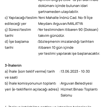
Ayrıntılı bilgiye EKAP’ta yer alan ihale
dokümanı içinde bulunan idari
şartnameden ulaşılabilir.
c) Yapılacağı/teslim
:
Yeni Mahalle İnönü Cad. No:9 İlçe
edileceği yer
Meydanı Arguvan/MALATYA
ç) Süresi/teslim
:
Yer tesliminden itibaren 90 (Doksan)
tarihi
takvim günüdür.
d) İşe başlama
:
Sözleşmenin imzalandığı tarihten
tarihi
itibaren 10 gün içinde
yer teslimi yapılarak işe başlanacaktır.
3-İhalenin
a) İhale (son teklif verme) tarih
:
13.06.2023 - 10:30
ve saati
b) İhale komisyonunun toplantı
:
Arguvan Belediyesi
yeri (e-tekliflerin açılacağı adres)
Hizmet Binası Toplantı
Salonu