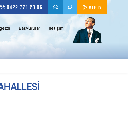
0422 771 20 06
WEB TV
gezdi
Başvurular
İletişim
AHALLESİ