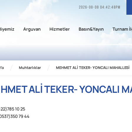
2026-08-08 04:42:48pm
diyemiz
Arguvan
Hizmetler
Basın&Yayın
Turnam İl
fa
Muhtarlıklar
MEHMET ALİ TEKER- YONCALI MAHALLESİ
HMET ALİ TEKER- YONCALI M
422)785 10 25
0537)350 79 44