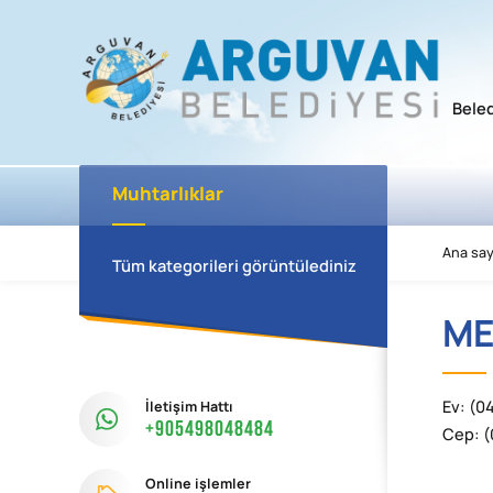
Bele
Muhtarlıklar
Ana say
Tüm kategorileri görüntülediniz
ME
İletişim Hattı
Ev: (0
+905498048484
Cep: (
Online işlemler