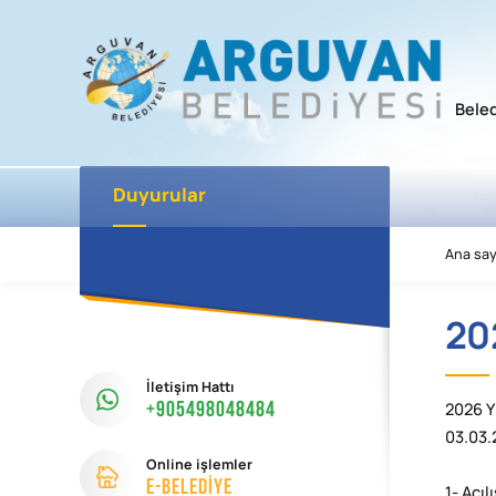
Bele
Duyurular
Ana say
20
İletişim Hattı
+905498048484
2026 
03.03.
Online işlemler
e-Beledİye
1- Açıl