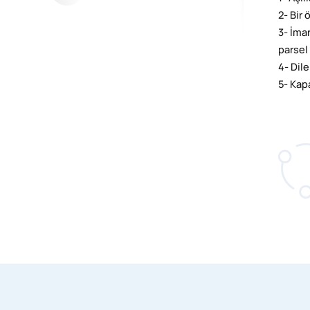
2- Bir
3- İma
parsel
4- Dil
5- Kap