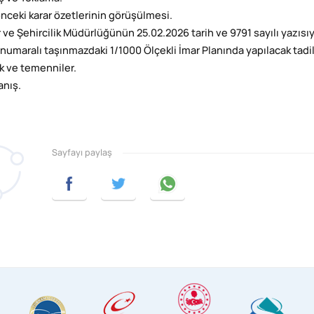
 önceki karar özetlerinin görüşülmesi.
r ve Şehircilik Müdürlüğünün 25.02.2026 tarih ve 9791 sayılı yazısı
 numaralı taşınmazdaki 1/1000 Ölçekli İmar Planında yapılacak tad
ek ve temenniler.
anış.
Sayfayı paylaş