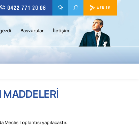
0422 771 20 06
WEB TV
gezdi
Başvurular
İletişim
M MADDELERİ
a Meclis Toplantısı yapılacaktır.