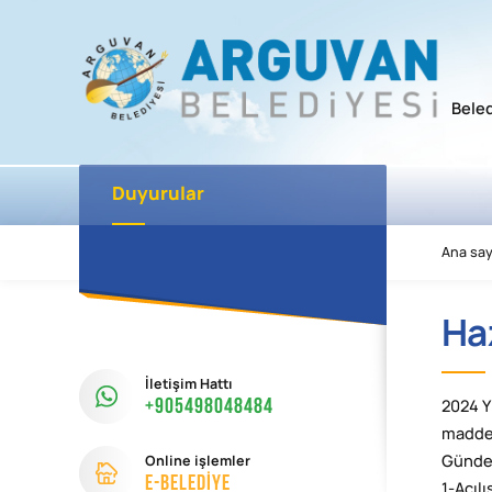
Bele
Duyurular
Ana say
Ha
İletişim Hattı
+905498048484
2024 Y
maddel
Online işlemler
Günde
e-Beledİye
1-Açıl