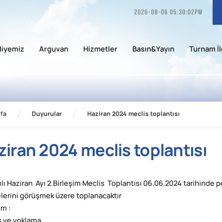
2026-08-06 05:30:02pm
diyemiz
Arguvan
Hizmetler
Basın&Yayın
Turnam İl
fa
Duyurular
Haziran 2024 meclis toplantısı
ziran 2024 meclis toplantısı
ılı Haziran Ayı 2.Birleşim Meclis Toplantısı 06.06.2024 tarihind
erini görüşmek üzere toplanacaktır
m :
ış ve yoklama.