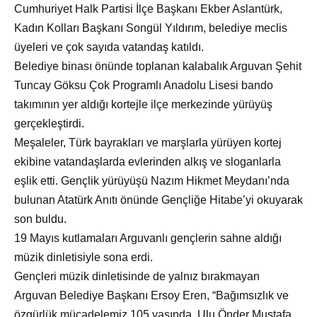
Cumhuriyet Halk Partisi İlçe Başkanı Ekber Aslantürk,
Kadın Kolları Başkanı Songül Yıldırım, belediye meclis
üyeleri ve çok sayıda vatandaş katıldı.
Belediye binası
önünde toplanan kalabalık Arguvan Şehit
Tuncay Göksu Çok Programlı Anadolu Lisesi bando
takımının yer aldığı kortejle ilçe merkezinde yürüyüş
gerçekleştirdi.
Meşaleler, T
ürk bayrakları ve marşlarla yürüyen kortej
ekibine vatandaşlarda evlerinden alkış ve sloganlarla
eşlik etti. Gençlik yürüyüşü Nazım Hikmet Meydanı’nda
bulunan Atatürk Anıtı önünde Gençliğe Hitabe’yi okuyarak
son buldu.
19 Mayıs kutlamaları Arguvanlı gen
çlerin sahne aldığı
müzik dinletisiyle sona erdi.
Gençleri müzik dinletisinde de yalnız bırakmayan
Arguvan Belediye Başkanı Ersoy Eren, “Bağımsızlık ve
özgürlük mücadelemiz 105 yaşında. Ulu Önder Mustafa