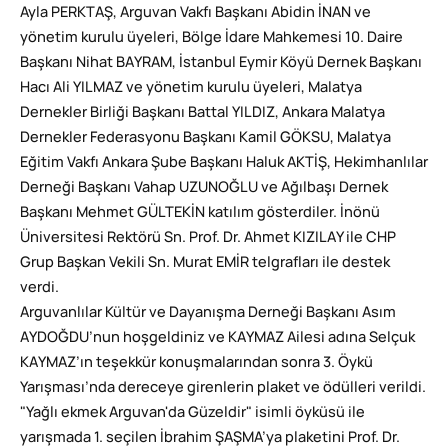
Ayla PERKTAŞ, Arguvan Vakfı Başkanı Abidin İNAN ve
yönetim kurulu üyeleri, Bölge İdare Mahkemesi 10. Daire
Başkanı Nihat BAYRAM, İstanbul Eymir Köyü Dernek Başkanı
Hacı Ali YILMAZ ve yönetim kurulu üyeleri, Malatya
Dernekler Birliği Başkanı Battal YILDIZ, Ankara Malatya
Dernekler Federasyonu Başkanı Kamil GÖKSU, Malatya
Eğitim Vakfı Ankara Şube Başkanı Haluk AKTİŞ, Hekimhanlılar
Derneği Başkanı Vahap UZUNOĞLU ve Ağılbaşı Dernek
Başkanı Mehmet GÜLTEKİN katılım gösterdiler. İnönü
Üniversitesi Rektörü Sn. Prof. Dr. Ahmet KIZILAY ile CHP
Grup Başkan Vekili Sn. Murat EMİR telgrafları ile destek
verdi.
Arguvanlılar Kültür ve Dayanışma Derneği Başkanı Asım
AYDOĞDU’nun hoşgeldiniz ve KAYMAZ Ailesi adına Selçuk
KAYMAZ’ın teşekkür konuşmalarından sonra 3. Öykü
Yarışması’nda dereceye girenlerin plaket ve ödülleri verildi.
"Yağlı ekmek Arguvan'da Güzeldir" isimli öyküsü ile
yarışmada 1. seçilen İbrahim ŞAŞMA’ya plaketini Prof. Dr.