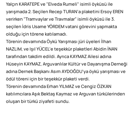
Yalçın KARATEPE ve "Elveda Rumeli" isimli öyküsü ile
yarışmada 2. Seçilen Recep TURAN’a plaketini Ersoy EREN
verirken "Tramvaylar ve Travmalar" isimli öyküsü ile 3.
seçilen İdris Usame YÖRDEM vatani görevini yapmakta
olduğu için törene katılamadı.
Törenin devamında Öykü Yarışması jüri üyeleri İlhan
NAZLIM, ve Işıl YÜCEL’e teşekkür plaketleri Abidin İNAN
tarafından takdim edildi. Ayrıca KAYMAZ Ailesi adına
Hüseyin KAYMAZ, Arguvanlılar Kültür ve Dayanışma Derneği
adına Dernek Başkanı Asım AYDOĞDU’ya öykü yarışması ve
ödül töreni için bir teşekkür plaketi verdi.
Törenin devamında Erhan YILMAZ ve Cengiz ÖZKAN
katılımcılara Aşık Bektaş Kaymaz ve Arguvan türkülerinden
oluşan bir türkü ziyafeti sundu.