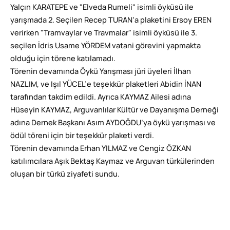
Yalçın KARATEPE ve "Elveda Rumeli" isimli öyküsü ile
yarışmada 2. Seçilen Recep TURAN’a plaketini Ersoy EREN
verirken "Tramvaylar ve Travmalar" isimli öyküsü ile 3.
seçilen İdris Usame YÖRDEM vatani görevini yapmakta
olduğu için törene katılamadı.
Törenin devamında Öykü Yarışması jüri üyeleri İlhan
NAZLIM, ve Işıl YÜCEL’e teşekkür plaketleri Abidin İNAN
tarafından takdim edildi. Ayrıca KAYMAZ Ailesi adına
Hüseyin KAYMAZ, Arguvanlılar Kültür ve Dayanışma Derneği
adına Dernek Başkanı Asım AYDOĞDU’ya öykü yarışması ve
ödül töreni için bir teşekkür plaketi verdi.
Törenin devamında Erhan YILMAZ ve Cengiz ÖZKAN
katılımcılara Aşık Bektaş Kaymaz ve Arguvan türkülerinden
oluşan bir türkü ziyafeti sundu.