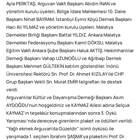
Ayla PERKTAŞ, Arguvan Vakfı Başkanı Abidin İNAN ve
yönetim kurulu üyeleri, Bölge İdare Mahkemesi 10. Daire
Başkanı Nihat BAYRAM, İstanbul Eymir Köyü Dernek Başkanı
Hacı Ali YILMAZ ve yönetim kurulu üyeleri, Malatya
Dernekler Birliği Başkanı Battal YILDIZ, Ankara Malatya
Dernekler Federasyonu Başkanı Kamil GÖKSU, Malatya
Eğitim Vakfı Ankara Şube Başkanı Haluk AKTİŞ, Hekimhanlılar
Derneği Başkanı Vahap UZUNOĞLU ve Ağılbaşı Dernek
Başkanı Mehmet GÜLTEKİN katılım gösterdiler. İnönü
Üniversitesi Rektörü Sn. Prof. Dr. Ahmet KIZILAY ile CHP
Grup Başkan Vekili Sn. Murat EMİR telgrafları ile destek
verdi.
Arguvanlılar Kültür ve Dayanışma Derneği Başkanı Asım
AYDOĞDU’nun hoşgeldiniz ve KAYMAZ Ailesi adına Selçuk
KAYMAZ’ın teşekkür konuşmalarından sonra 3. Öykü
Yarışması’nda dereceye girenlerin plaket ve ödülleri verildi.
"Yağlı ekmek Arguvan'da Güzeldir" isimli öyküsü ile
yarışmada 1. seçilen İbrahim ŞAŞMA’ya plaketini Prof. Dr.