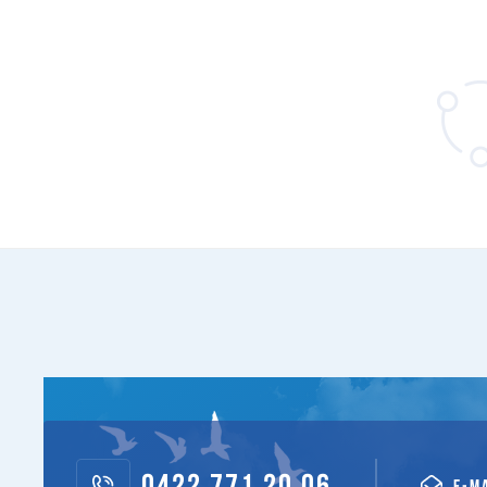
0422 771 20 06
E-M