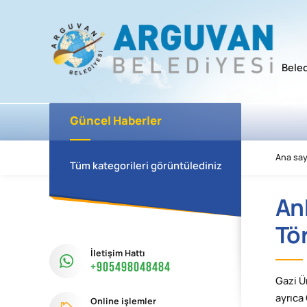
Bele
Güncel Haberler
Ana say
Tüm kategorileri görüntülediniz
An
Tör
İletişim Hattı
+905498048484
Gazi Ü
ayrıca
Online işlemler