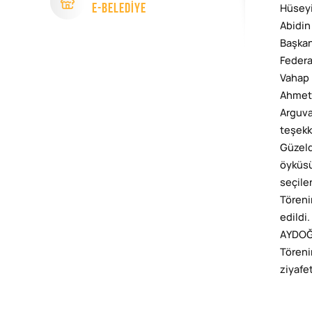
e-Beledİye
Hüseyi
Abidin
Başkan
Federa
Vahap 
Ahmet 
Arguva
teşekk
Güzeld
öyküsü
seçile
Töreni
edildi
AYDOĞD
Töreni
ziyafe