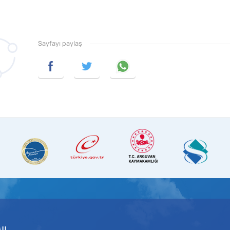
Sayfayı paylaş
AIL