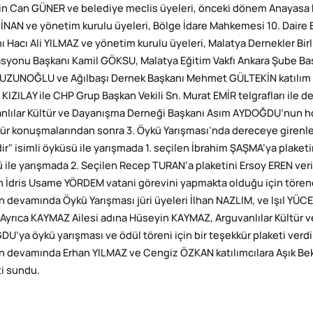
n Can GÜNER ve belediye meclis üyeleri, önceki dönem Anayasa 
 İNAN ve yönetim kurulu üyeleri, Bölge İdare Mahkemesi 10. Daire
ı Hacı Ali YILMAZ ve yönetim kurulu üyeleri, Malatya Dernekler Birl
syonu Başkanı Kamil GÖKSU, Malatya Eğitim Vakfı Ankara Şube Baş
UZUNOĞLU ve Ağılbaşı Dernek Başkanı Mehmet GÜLTEKİN katılım gös
KIZILAY ile CHP Grup Başkan Vekili Sn. Murat EMİR telgrafları ile de
nlılar Kültür ve Dayanışma Derneği Başkanı Asım AYDOĞDU’nun h
ür konuşmalarından sonra 3. Öykü Yarışması’nda dereceye girenleri
ir" isimli öyküsü ile yarışmada 1. seçilen İbrahim ŞAŞMA’ya plaketin
 ile yarışmada 2. Seçilen Recep TURAN’a plaketini Ersoy EREN verir
n İdris Usame YÖRDEM vatani görevini yapmakta olduğu için tören
n devamında Öykü Yarışması jüri üyeleri İlhan NAZLIM, ve Işıl YÜCE
. Ayrıca KAYMAZ Ailesi adına Hüseyin KAYMAZ, Arguvanlılar Kültür
U’ya öykü yarışması ve ödül töreni için bir teşekkür plaketi verdi
n devamında Erhan YILMAZ ve Cengiz ÖZKAN katılımcılara Aşık Bek
ti sundu.