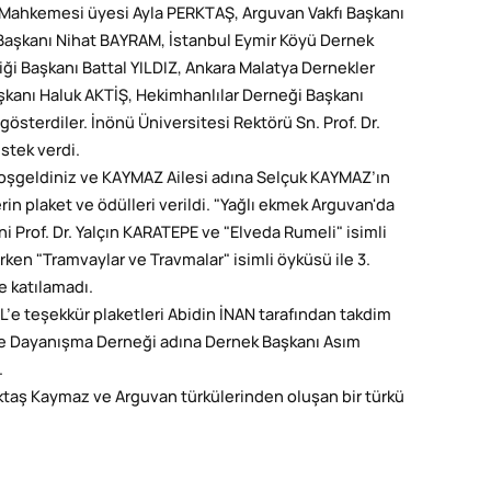
Mahkemesi üyesi Ayla PERKTAŞ, Arguvan Vakfı Başkanı
 Başkanı Nihat BAYRAM, İstanbul Eymir Köyü Dernek
iği Başkanı Battal YILDIZ, Ankara Malatya Dernekler
kanı Haluk AKTİŞ, Hekimhanlılar Derneği Başkanı
terdiler. İnönü Üniversitesi Rektörü Sn. Prof. Dr.
stek verdi.
oşgeldiniz ve KAYMAZ Ailesi adına Selçuk KAYMAZ’ın
n plaket ve ödülleri verildi. "Yağlı ekmek Arguvan'da
i Prof. Dr. Yalçın KARATEPE ve "Elveda Rumeli" isimli
ken "Tramvaylar ve Travmalar" isimli öyküsü ile 3.
e katılamadı.
L’e teşekkür plaketleri Abidin İNAN tarafından takdim
 ve Dayanışma Derneği adına Dernek Başkanı Asım
.
taş Kaymaz ve Arguvan türkülerinden oluşan bir türkü