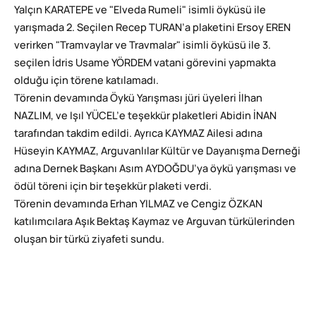
Yalçın KARATEPE ve "Elveda Rumeli" isimli öyküsü ile
yarışmada 2. Seçilen Recep TURAN’a plaketini Ersoy EREN
verirken "Tramvaylar ve Travmalar" isimli öyküsü ile 3.
seçilen İdris Usame YÖRDEM vatani görevini yapmakta
olduğu için törene katılamadı.
Törenin devamında Öykü Yarışması jüri üyeleri İlhan
NAZLIM, ve Işıl YÜCEL’e teşekkür plaketleri Abidin İNAN
tarafından takdim edildi. Ayrıca KAYMAZ Ailesi adına
Hüseyin KAYMAZ, Arguvanlılar Kültür ve Dayanışma Derneği
adına Dernek Başkanı Asım AYDOĞDU’ya öykü yarışması ve
ödül töreni için bir teşekkür plaketi verdi.
Törenin devamında Erhan YILMAZ ve Cengiz ÖZKAN
katılımcılara Aşık Bektaş Kaymaz ve Arguvan türkülerinden
oluşan bir türkü ziyafeti sundu.