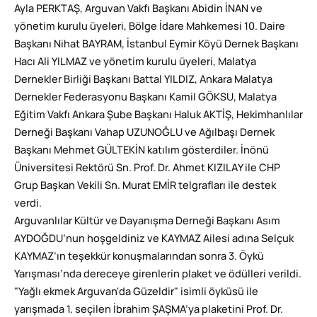
Ayla PERKTAŞ, Arguvan Vakfı Başkanı Abidin İNAN ve
yönetim kurulu üyeleri, Bölge İdare Mahkemesi 10. Daire
Başkanı Nihat BAYRAM, İstanbul Eymir Köyü Dernek Başkanı
Hacı Ali YILMAZ ve yönetim kurulu üyeleri, Malatya
Dernekler Birliği Başkanı Battal YILDIZ, Ankara Malatya
Dernekler Federasyonu Başkanı Kamil GÖKSU, Malatya
Eğitim Vakfı Ankara Şube Başkanı Haluk AKTİŞ, Hekimhanlılar
Derneği Başkanı Vahap UZUNOĞLU ve Ağılbaşı Dernek
Başkanı Mehmet GÜLTEKİN katılım gösterdiler. İnönü
Üniversitesi Rektörü Sn. Prof. Dr. Ahmet KIZILAY ile CHP
Grup Başkan Vekili Sn. Murat EMİR telgrafları ile destek
verdi.
Arguvanlılar Kültür ve Dayanışma Derneği Başkanı Asım
AYDOĞDU’nun hoşgeldiniz ve KAYMAZ Ailesi adına Selçuk
KAYMAZ’ın teşekkür konuşmalarından sonra 3. Öykü
Yarışması’nda dereceye girenlerin plaket ve ödülleri verildi.
"Yağlı ekmek Arguvan'da Güzeldir" isimli öyküsü ile
yarışmada 1. seçilen İbrahim ŞAŞMA’ya plaketini Prof. Dr.