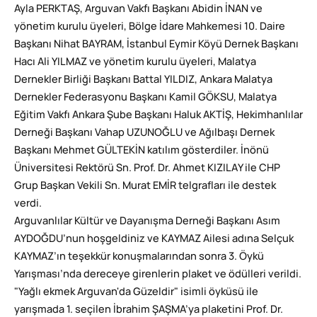
Ayla PERKTAŞ, Arguvan Vakfı Başkanı Abidin İNAN ve
yönetim kurulu üyeleri, Bölge İdare Mahkemesi 10. Daire
Başkanı Nihat BAYRAM, İstanbul Eymir Köyü Dernek Başkanı
Hacı Ali YILMAZ ve yönetim kurulu üyeleri, Malatya
Dernekler Birliği Başkanı Battal YILDIZ, Ankara Malatya
Dernekler Federasyonu Başkanı Kamil GÖKSU, Malatya
Eğitim Vakfı Ankara Şube Başkanı Haluk AKTİŞ, Hekimhanlılar
Derneği Başkanı Vahap UZUNOĞLU ve Ağılbaşı Dernek
Başkanı Mehmet GÜLTEKİN katılım gösterdiler. İnönü
Üniversitesi Rektörü Sn. Prof. Dr. Ahmet KIZILAY ile CHP
Grup Başkan Vekili Sn. Murat EMİR telgrafları ile destek
verdi.
Arguvanlılar Kültür ve Dayanışma Derneği Başkanı Asım
AYDOĞDU’nun hoşgeldiniz ve KAYMAZ Ailesi adına Selçuk
KAYMAZ’ın teşekkür konuşmalarından sonra 3. Öykü
Yarışması’nda dereceye girenlerin plaket ve ödülleri verildi.
"Yağlı ekmek Arguvan'da Güzeldir" isimli öyküsü ile
yarışmada 1. seçilen İbrahim ŞAŞMA’ya plaketini Prof. Dr.