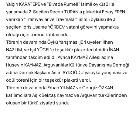
Yalçın KARATEPE ve "Elveda Rumeli" isimli öyküsü ile
yarışmada 2. Seçilen Recep TURAN’a plaketini Ersoy EREN
verirken "Tramvaylar ve Travmalar" isimli öyküsü ile 3.
seçilen İdris Usame YÖRDEM vatani görevini yapmakta
olduğu için törene katılamadı.
Törenin devamında Öykü Yarışması jüri üyeleri İlhan
NAZLIM, ve Işıl YÜCEL’e teşekkür plaketleri Abidin İNAN
tarafından takdim edildi. Ayrıca KAYMAZ Ailesi adına
Hüseyin KAYMAZ, Arguvanlılar Kültür ve Dayanışma Derneği
adına Dernek Başkanı Asım AYDOĞDU’ya öykü yarışması ve
ödül töreni için bir teşekkür plaketi verdi.
Törenin devamında Erhan YILMAZ ve Cengiz ÖZKAN
katılımcılara Aşık Bektaş Kaymaz ve Arguvan türkülerinden
oluşan bir türkü ziyafeti sundu.