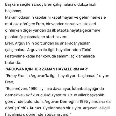
Başkanı seçilen Ersoy Eren çalışmalara oldukça hızlı
başlamış.
Makam odasının kapılarını kapatmayan ve gelen herkesle
mutlaka görüşen Eren, bir yandan sorun ve istekleri
dinlerken diğer yandan da ilk etapta hayata geçirmeyi
planladığı çalışmaların startını verdi.
Eren, Arguvan’ın borcundan şu ana kadar yapılan
çalışmalara, Arguvan ile ilgili hayallerinden Türkü
Festivaline kadar her konuda samimi açıklamalarda
bulundu.
“ARGUVAN İÇİN HER ZAMAN HAYALLERİM VAR”
“Ersoy Eren’in Arguvan’la ilgili hayali yeni başlamadı” diyen
Eren,
“Bu serüven, 1990’lı yıllara dayanıyor. İstanbul ayağında
dernek ve vakıf kuruculuğu yaptım. Uzun yıllar başkanlık
görevinde bulundum. Arguvan Derneği’ni 1995 yılında vakfa
dönüştürdük. Kurucu üyelerinden birisiyim. Arguvan’la ilgili
hayalimiz o dönemden buyana vardı”