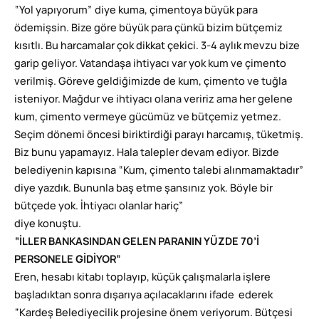
“Yol yapıyorum” diye kuma, çimentoya büyük para
ödemişsin. Bize göre büyük para çünkü bizim bütçemiz
kısıtlı. Bu harcamalar çok dikkat çekici. 3-4 aylık mevzu bize
garip geliyor. Vatandaşa ihtiyacı var yok kum ve çimento
verilmiş. Göreve geldiğimizde de kum, çimento ve tuğla
isteniyor. Mağdur ve ihtiyacı olana veririz ama her gelene
kum, çimento vermeye gücümüz ve bütçemiz yetmez.
Seçim dönemi öncesi biriktirdiği parayı harcamış, tüketmiş.
Biz bunu yapamayız. Hala talepler devam ediyor. Bizde
belediyenin kapısına “Kum, çimento talebi alınmamaktadır”
diye yazdık. Bununla baş etme şansınız yok. Böyle bir
bütçede yok. İhtiyacı olanlar hariç”
diye konuştu.
“İLLER BANKASINDAN GELEN PARANIN YÜZDE 70’İ
PERSONELE GİDİYOR”
Eren, hesabı kitabı toplayıp, küçük çalışmalarla işlere
başladıktan sonra dışarıya açılacaklarını ifade ederek
“Kardeş Belediyecilik projesine önem veriyorum. Bütçesi