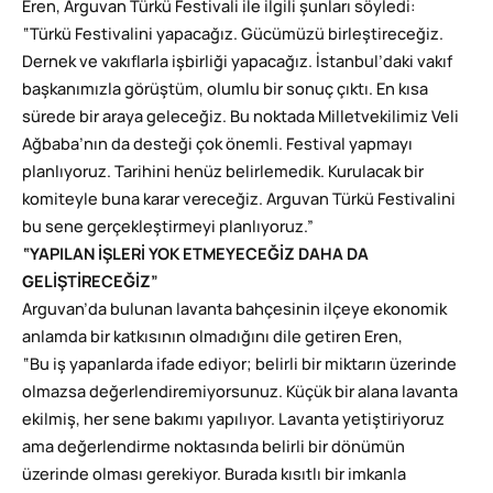
Eren, Arguvan Türkü Festivali ile ilgili şunları söyledi:
“Türkü Festivalini yapacağız. Gücümüzü birleştireceğiz.
Dernek ve vakıflarla işbirliği yapacağız. İstanbul’daki vakıf
başkanımızla görüştüm, olumlu bir sonuç çıktı. En kısa
sürede bir araya geleceğiz. Bu noktada Milletvekilimiz Veli
Ağbaba’nın da desteği çok önemli. Festival yapmayı
planlıyoruz. Tarihini henüz belirlemedik. Kurulacak bir
komiteyle buna karar vereceğiz. Arguvan Türkü Festivalini
bu sene gerçekleştirmeyi planlıyoruz.”
“YAPILAN İŞLERİ YOK ETMEYECEĞİZ DAHA DA
GELİŞTİRECEĞİZ”
Arguvan’da bulunan lavanta bahçesinin ilçeye ekonomik
anlamda bir katkısının olmadığını dile getiren Eren,
“Bu iş yapanlarda ifade ediyor; belirli bir miktarın üzerinde
olmazsa değerlendiremiyorsunuz. Küçük bir alana lavanta
ekilmiş, her sene bakımı yapılıyor. Lavanta yetiştiriyoruz
ama değerlendirme noktasında belirli bir dönümün
üzerinde olması gerekiyor. Burada kısıtlı bir imkanla