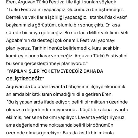
Eren, Arguvan Türkü Festivali ile ilgili şunları söyledi:
“Türkü Festivalini yapacağız. Gücümüzü birleştireceğiz.
Dernek ve vakıflarla işbirliği yapacağız. İstanbul’daki vakıf
başkanımızla görüştüm, olumlu bir sonuç çıktı. En kısa
sürede bir araya geleceğiz. Bu noktada Milletvekilimiz Veli
Ağbaba’nın da desteği çok önemli. Festival yapmayı
planlıyoruz. Tarihini henüz belirlemedik. Kurulacak bir
komiteyle buna karar vereceğiz. Arguvan Türkü Festivalini
bu sene gerçekleştirmeyi planlıyoruz.”
“YAPILAN İŞLERİ YOK ETMEYECEĞİZ DAHA DA
GELİŞTİRECEĞİZ”
Arguvan’da bulunan lavanta bahçesinin ilçeye ekonomik
anlamda bir katkısının olmadığını dile getiren Eren,
“Bu iş yapanlarda ifade ediyor; belirli bir miktarın üzerinde
olmazsa değerlendiremiyorsunuz. Küçük bir alana lavanta
ekilmiş, her sene bakımı yapılıyor. Lavanta yetiştiriyoruz
ama değerlendirme noktasında belirli bir dönümün
üzerinde olması gerekiyor. Burada kısıtlı bir imkanla