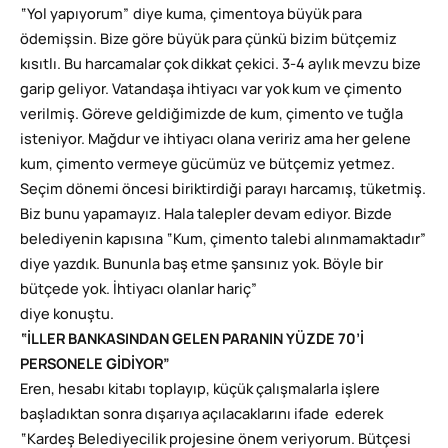
“Yol yapıyorum” diye kuma, çimentoya büyük para
ödemişsin. Bize göre büyük para çünkü bizim bütçemiz
kısıtlı. Bu harcamalar çok dikkat çekici. 3-4 aylık mevzu bize
garip geliyor. Vatandaşa ihtiyacı var yok kum ve çimento
verilmiş. Göreve geldiğimizde de kum, çimento ve tuğla
isteniyor. Mağdur ve ihtiyacı olana veririz ama her gelene
kum, çimento vermeye gücümüz ve bütçemiz yetmez.
Seçim dönemi öncesi biriktirdiği parayı harcamış, tüketmiş.
Biz bunu yapamayız. Hala talepler devam ediyor. Bizde
belediyenin kapısına “Kum, çimento talebi alınmamaktadır”
diye yazdık. Bununla baş etme şansınız yok. Böyle bir
bütçede yok. İhtiyacı olanlar hariç”
diye konuştu.
“İLLER BANKASINDAN GELEN PARANIN YÜZDE 70’İ
PERSONELE GİDİYOR”
Eren, hesabı kitabı toplayıp, küçük çalışmalarla işlere
başladıktan sonra dışarıya açılacaklarını ifade ederek
“Kardeş Belediyecilik projesine önem veriyorum. Bütçesi