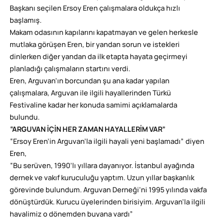
Başkanı seçilen Ersoy Eren çalışmalara oldukça hızlı
başlamış.
Makam odasının kapılarını kapatmayan ve gelen herkesle
mutlaka görüşen Eren, bir yandan sorun ve istekleri
dinlerken diğer yandan da ilk etapta hayata geçirmeyi
planladığı çalışmaların startını verdi.
Eren, Arguvan’ın borcundan şu ana kadar yapılan
çalışmalara, Arguvan ile ilgili hayallerinden Türkü
Festivaline kadar her konuda samimi açıklamalarda
bulundu.
“ARGUVAN İÇİN HER ZAMAN HAYALLERİM VAR”
“Ersoy Eren’in Arguvan’la ilgili hayali yeni başlamadı” diyen
Eren,
“Bu serüven, 1990’lı yıllara dayanıyor. İstanbul ayağında
dernek ve vakıf kuruculuğu yaptım. Uzun yıllar başkanlık
görevinde bulundum. Arguvan Derneği’ni 1995 yılında vakfa
dönüştürdük. Kurucu üyelerinden birisiyim. Arguvan’la ilgili
hayalimiz o dönemden buyana vardı”