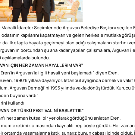
t Mahalli İdareler Seçimlerinde Arguvan Belediye Başkanı seçilen E
odasının kapılarını kapatmayan ve gelen herkesle mutlaka görüşen
 da ilk etapta hayata geçirmeyi planladığı çalışmaların startını ver
Arguvan’ın borcundan şu ana kadar yapılan çalışmalara, Arguvan ile 
 açıklamalarda bulundu.
VAN İÇİN HER ZAMAN HAYALLERİM VAR”
Eren’in Arguvan’la ilgili hayali yeni başlamadı” diyen Eren,
rüven, 1990’lı yıllara dayanıyor. İstanbul ayağında dernek ve vakıf
um. Arguvan Derneği’ni 1995 yılında vakfa dönüştürdük. Kurucu üyel
den buyana vardı”
rini kullandı.
VAN’DA TÜRKÜ FESTİVALİNİ BAŞLATTIK”
n’ı her zaman kutsal bir yer olarak gördüğünü anlatan Eren,
 memleketimiz olmasından kaynaklı hep böyle gördük. Her zaman Ar
bir ortamda yaşamalarına katkı sunarız bunun çabası içinde olduk.