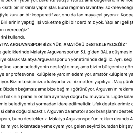
ne bakımı yapılıyor. Lavanta yetiştiriyoruz ama değerlendirme nok
 kısıtlı bir imkanla yapmışlar. Buna rağmen lavantayı sökmeyeceği
iyle kurulan bir kooperatif var, onu da tanımaya çalışıyoruz. Koope
 Birilerinin yaptığı işi yok etme gibi bir derdimiz yok. Yapılanı gel
mızı vereceğiz”
rini kullandı.
ATYA ARGUVANSPOR BİZE YÜK, AMATÖRÜ DESTEKLEYECEĞİZ”
 geldiklerinde Malatya Arguvanspor'un 3.Lig’den BAL’a düşmesini
iye olarak Malatya Arguvanspor’un yönetiminde değiliz. Ayrı, seçilmi
ugüne kadar belediyenin desteği olmuş ama bizim bütçemize gö
yeler profesyonel kulüplere yardım edemiyor, amatör kulüplere yar
liyor. Bizim tesisimizde kalıyorlar ve hizmetleri yapılıyor. Maç gü
r. Bizden bağımsız ama bize bağımlı görünüyor. Arguvan’ın reklama 
n halkının parasını onlara ayırmayı doğru bulmuyorum. Ligde kalan
mle belediyemizi yormadan idare edilmelidir. Ufak desteklerimiz ola
si daha doğu olacaktır. Arguvan’da amatör spor branşlarını deste
apsın, bunu destekleriz. Malatya Arguvanspor’un reklam dışında Ar
 kalmıyor, lokantada yemek yemiyor, gelen seyirci buradan bir şey 