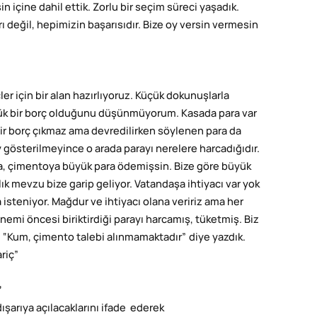
 içine dahil ettik. Zorlu bir seçim süreci yaşadık.
ı değil, hepimizin başarısıdır. Bize oy versin vermesin
ler için bir alan hazırlıyoruz. Küçük dokunuşlarla
büyük bir borç olduğunu düşünmüyorum. Kasada para var
ir borç çıkmaz ama devredilirken söylenen para da
gösterilmeyince o arada parayı nerelere harcadığıdır.
ma, çimentoya büyük para ödemişsin. Bize göre büyük
lık mevzu bize garip geliyor. Vatandaşa ihtiyacı var yok
steniyor. Mağdur ve ihtiyacı olana veririz ama her
 öncesi biriktirdiği parayı harcamış, tüketmiş. Biz
 “Kum, çimento talebi alınmamaktadır” diye yazdık.
riç”
”
dışarıya açılacaklarını ifade ederek