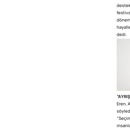
destek
festiva
dönemd
hayall
dedi.
“AYRIŞ
Eren, 
söyled
“Seçim
insanl