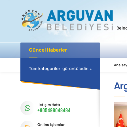
Bele
Güncel Haberler
Ana say
Tüm kategorileri görüntülediniz
Ar
İletişim Hattı
+905498048484
Online işlemler