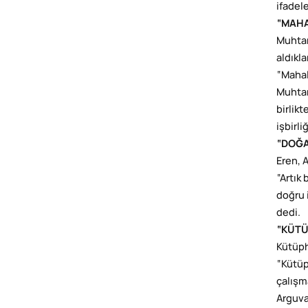
ifadele
“MAHA
Muhtarl
aldıkl
“Mahal
Muhtarl
birlik
işbirli
“DOĞA
Eren, 
“Artık
doğru 
dedi.
“KÜTÜ
Kütüph
“Kütüp
çalışm
Arguva