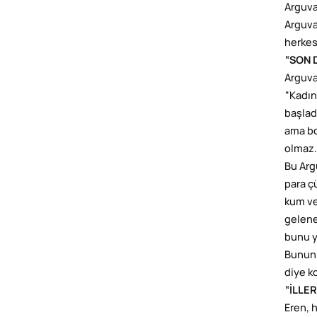
Arguva
Arguva
herkese
“SON 
Arguva
“Kadın
başlad
ama bo
olmaz.
Bu Arg
para ç
kum ve
gelene
bunu y
Bununl
diye k
“İLLE
Eren, 