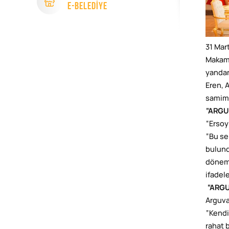
e-Beledİye
31 Mar
Makam 
yandan
Eren, 
samimi
“ARGU
“Ersoy 
“Bu se
bulund
dönem
ifadele
“ARGU
Arguva
“Kendi
rahat 