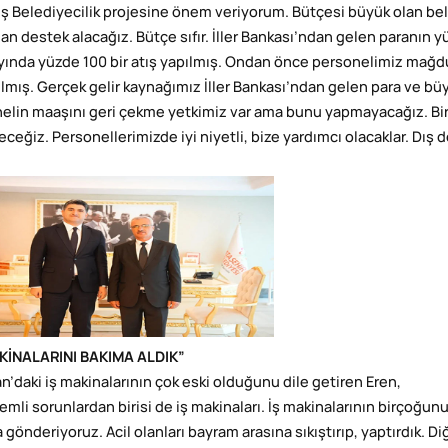
ş Belediyecilik projesine önem veriyorum. Bütçesi büyük olan bele
dan destek alacağız. Bütçe sıfır. İller Bankası’ndan gelen paranın
yında yüzde 100 bir atış yapılmış. Ondan önce personelimiz mağdu
ılmış. Gerçek gelir kaynağımız İller Bankası’ndan gelen para ve büy
elin maaşını geri çekme yetkimiz var ama bunu yapmayacağız. Bir 
eceğiz. Personellerimizde iyi niyetli, bize yardımcı olacaklar. Dı
AKİNALARINI BAKIMA ALDIK”
n’daki iş makinalarının çok eski olduğunu dile getiren Eren,
mli sorunlardan birisi de iş makinaları. İş makinalarının birçoğunun
 gönderiyoruz. Acil olanları bayram arasına sıkıştırıp, yaptırdık. D