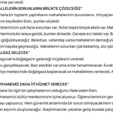
rine yer verdi.
LLELERİN SORUNLARINI BİRLİKTE ÇÖZECEĞİZ”
arla bir toplantı yaptıklarını mahallelerinin durumlarını, ihtiyaçla
arını kaydeden Eren, şunları söyledi:
lelerimizin çok fazla sorunları var. Yollar başta birçok eksik var. 
arımızla bir araya geldik, bunları dinledik. Cenaze evi talebi var. B
te göğüsleyeceğiz. Belediye, vatandaş varsa mahallenin derneğiyl
ğini hayata geçireceğiz. Mahallenin sorunları çok beklemiş, biz işbi
LGAZ GELECEK”
Arguvan’a doğalgazın geleceği müjdesini vererek
 bu gerçekleşecek. Bazı eksikler var ama onlar tamamlanacak. Ev
ilçe merkezinde doğalgaza başlanacak ve mahallelere verilecek. Ar
PHANEMİZ DAHA İYİ HİZMET VERECEK”
ane ile ilgili bir çalışmalarının olduğunu ifade eden Eren,
hanemizi kültür merkezimizin içine alıyoruz. Öğrencilerimizin 
ayı yapıyoruz. Hem güvenlik anlamında bir sorun olmayacak hem de
n arşivini oluşturacağız. Araştırmacılar, yazarlar gelip burada çal