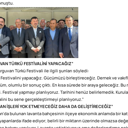
onuştu.
VAN TÜRKÜ FESTİVALİNİ YAPACAĞIZ”
rguvan Türkü Festivali ile ilgili şunları söyledi:
 Festivalini yapacağız. Gücümüzü birleştireceğiz. Dernek ve vakıfla
üm, olumlu bir sonuç çıktı. En kısa sürede bir araya geleceğiz. Bu
. Festival yapmayı planlıyoruz. Tarihini henüz belirlemedik. Kurul
alini bu sene gerçekleştirmeyi planlıyoruz.”
LAN İŞLERİ YOK ETMEYECEĞİZ DAHA DA GELİŞTİRECEĞİZ”
n’da bulunan lavanta bahçesinin ilçeye ekonomik anlamda bir katkı
 yapanlarda ifade ediyor; belirli bir miktarın üzerinde olmazsa değ