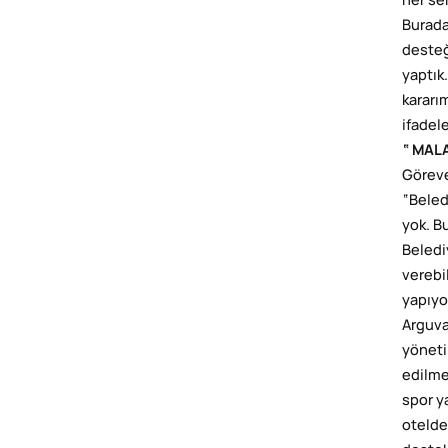
her se
Burada
desteğ
yaptık.
kararı
ifadele
“ MAL
Göreve
“Beled
yok. B
Beledi
verebi
yapıyo
Arguva
yöneti
edilme
spor y
otelde