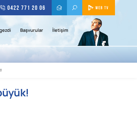
0422 771 20 06
WEB TV
gezdi
Başvurular
İletişim
!
 büyük!