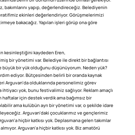
tasında belirli bir dönümün üzerinde olması gerekiyor.
z, bakımlarını yapıp, değerlendireceğiz. Belediyenin
ratifimiz ekinleri değerlendiriyor. Görüşmelerimizi
iştirmeye bakacağız. Yapılan işleri görüp ona göre
n kesinleştiğini kaydeden Eren,
ş bir yönetimi var. Belediye ile direkt bir bağlantısı
re büyük bir yük olduğunu düşünüyorum. Neden yük?
dım ediyor. Bütçesinden belirli bir oranda kaynak
nleri Arguvan’da olduklarında personelimiz görev
ihtiyacı yok, bunu festivalimiz sağlıyor. Reklam amaçlı
 haftalar için destek verdik ama bağımsız bir
bilir ama kulübün ayrı bir yönetimi var, o şekilde idare
kleyeceğiz. Arguvan’daki çocuklarımız ve gençlerimiz
guvan’a hiçbir katkısı yok. Deplasmana gelen takımlar
almıyor. Arguvan’a hiçbir katkısı yok. Biz amatörü