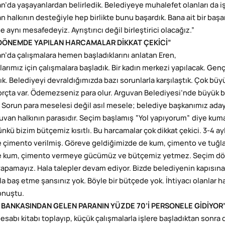
n’da yaşayanlardan belirledik. Belediyeye muhalefet olanları da işin
n halkının desteğiyle hep birlikte bunu başardık. Bana ait bir başar
 aynı mesafedeyiz. Ayrıştırıcı değil birleştirici olacağız.”
DÖNEMDE YAPILAN HARCAMALAR DİKKAT ÇEKİCİ”
n’da çalışmalara hemen başladıklarını anlatan Eren,
larımız için çalışmalara başladık. Bir kadın merkezi yapılacak. Genç
ık. Belediyeyi devraldığımızda bazı sorunlarla karşılaştık. Çok 
rçta var. Ödemezseniz para olur. Arguvan Belediyesi’nde büyük b
 Sorun para meselesi değil asıl mesele; belediye başkanımız aday 
uvan halkının parasıdır. Seçim başlamış “Yol yapıyorum” diye ku
ünkü bizim bütçemiz kısıtlı. Bu harcamalar çok dikkat çekici. 3-4 ay
 çimento verilmiş. Göreve geldiğimizde de kum, çimento ve tuğla i
 kum, çimento vermeye gücümüz ve bütçemiz yetmez. Seçim dönemi
apamayız. Hala talepler devam ediyor. Bizde belediyenin kapısına
a baş etme şansınız yok. Böyle bir bütçede yok. İhtiyacı olanlar ha
onuştu.
R BANKASINDAN GELEN PARANIN YÜZDE 70’İ PERSONELE GİDİYOR
hesabı kitabı toplayıp, küçük çalışmalarla işlere başladıktan sonra 