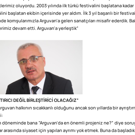
lerimiz oluyordu. 2003 yılında ilk türkü festivalini başlatana kadar
lini başlatan ekibin içerisinde yer aldım. İlk 3 yıl başarılı bir fest
e komşularımızla Arguvan’a gelen sanatçıları misafir ederdik. Bakt
erimiz devam etti. Arguvan’a yerleştik”
TIRICI DEĞİL BİRLEŞTİRİCİ OLACAĞIZ”
Arguvan halkının sıcakkanlı olduğunu ancak son yıllarda bir ayrışt
i:
 döneminde bana “Arguvan’da en önemli projeniz ne?” diye soruy
ar arasında siyaset için yapılan ayrımı yok etmek. Buna da başladı