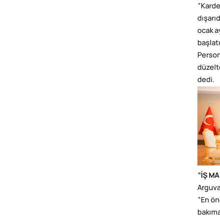
“Karde
dışarı
ocak a
başlat
Person
düzelt
dedi.
“İŞ M
Arguva
“En öne
bakıma