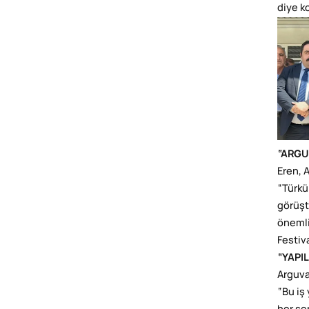
diye k
“ARGU
Eren, A
“Türkü
görüşt
önemli
Festiv
“YAPI
Arguva
“Bu iş