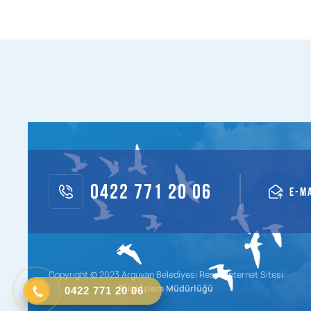
0422 771 20 06
E-M
Copyright © 2023 Arguvan Belediyesi Resmi İnternet Sitesi
0422 771 20 06
Bilgi İşlem Müdürlüğü