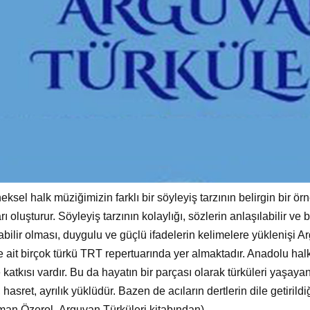
eksel halk müziğimizin farklı bir söyleyiş tarzının belirgin bir
rı oluşturur. Söyleyiş tarzının kolaylığı, sözlerin anlaşılabilir ve
bilir olması, duygulu ve güçlü ifadelerin kelimelere yüklenişi Ar
 ait birçok türkü TRT repertuarında yer almaktadır. Anadolu halk 
e katkısı vardır. Bu da hayatın bir parçası olarak türküleri yaşay
hasret, ayrılık yüklüdür. Bazen de acıların dertlerin dile getirildi
an Özerol- Arguvan Türküleri kitabından).