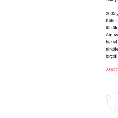
2003 y
Kültür
türküle
Arguva
her yı
türkül
birçok 
ARGU