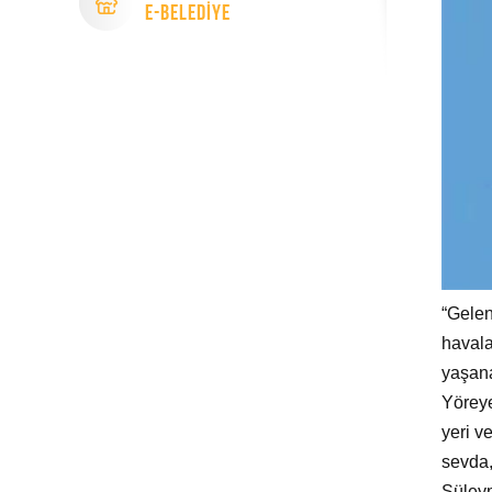
e-Beledİye
“Gelen
havala
yaşana
Yöreye
yeri v
sevda, 
Süleym