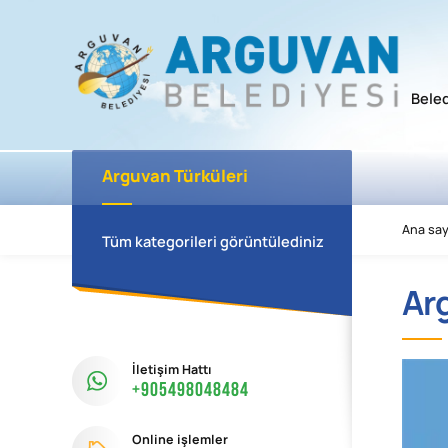
Bele
Arguvan Türküleri
Ana say
Tüm kategorileri görüntülediniz
Ar
İletişim Hattı
+905498048484
Online işlemler