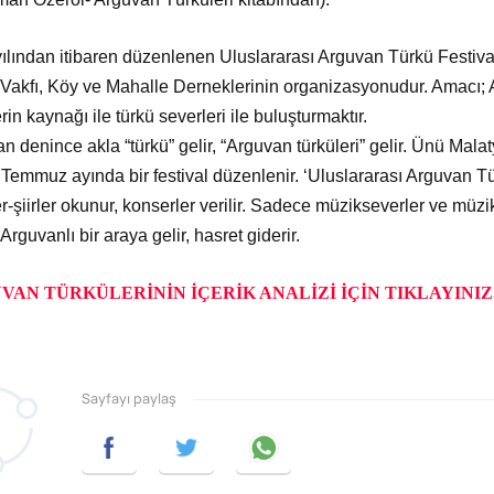
ılından itibaren düzenlenen Uluslararası Arguvan Türkü Festiva
 Vakfı, Köy ve Mahalle Derneklerinin organizasyonudur. Amacı; 
rin kaynağı ile türkü severleri ile buluşturmaktır.
n denince akla “türkü” gelir, “Arguvan türküleri” gelir. Ünü Mala
l Temmuz ayında bir festival düzenlenir. ‘Uluslararası Arguvan Tü
er-şiirler okunur, konserler verilir. Sadece müzikseverler ve mü
Arguvanlı bir araya gelir, hasret giderir.
VAN TÜRKÜLERİNİN İÇERİK ANALİZİ İÇİN TIKLAYINIZ.
Sayfayı paylaş