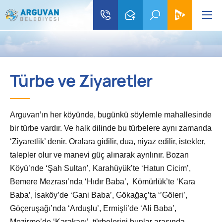
Türbe ve Ziyaretler
Arguvan’ın her köyünde, bugünkü söylemle mahallesinde
bir türbe vardır. Ve halk dilinde bu türbelere aynı zamanda
‘Ziyaretlik’ denir. Oralara gidilir, dua, niyaz edilir, istekler,
talepler olur ve manevi güç alınarak ayrılınır. Bozan
Köyü’nde ‘Şah Sultan’, Karahüyük’te ‘Hatun Cicim’,
Bemere Mezrası’nda ‘Hıdır Baba’, Kömürlük’te ‘Kara
Baba’, İsaköy’de ‘Gani Baba’, Gökağaç’ta ‘’Göleri’,
Göçeruşağı’nda ‘Arduşlu’, Ermişli’de ‘Ali Baba’,
Mezirme’de ‘Karakapı’ türbelerini bunlar arasında