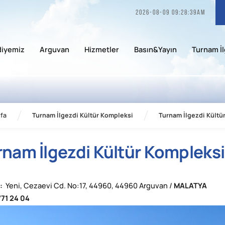
2026-08-09 09:28:39am
diyemiz
Arguvan
Hizmetler
Basın&Yayın
Turnam İl
fa
Turnam İlgezdi Kültür Kompleksi
Turnam İlgezdi Kültü
rnam İlgezdi Kültür Kompleksi
:
Yeni, Cezaevi Cd. No:17, 44960, 44960 Arguvan /
MALATYA
71 24 04