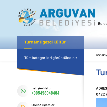
Bele
Turnam İlgezdi Kültür
Kompleksi
Ana say
Tüm kategorileri görüntülediniz
Tu
İletişim Hattı
ADRES
+905498048484
0422 7
Online işlemler