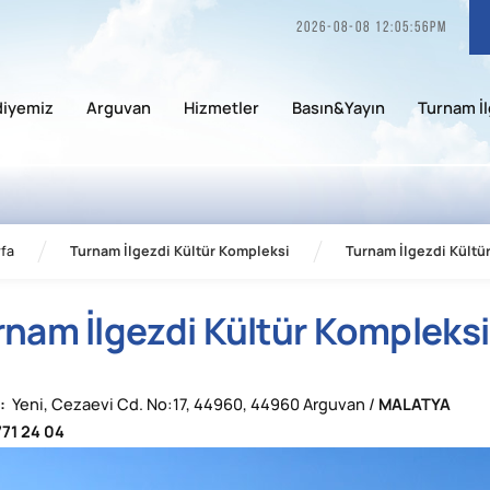
2026-08-08 12:05:56pm
diyemiz
Arguvan
Hizmetler
Basın&Yayın
Turnam İl
fa
Turnam İlgezdi Kültür Kompleksi
Turnam İlgezdi Kültü
rnam İlgezdi Kültür Kompleksi
:
Yeni, Cezaevi Cd. No:17, 44960, 44960 Arguvan /
MALATYA
71 24 04