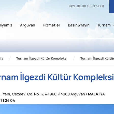
2026-08-08 08:53:54pm
diyemiz
Arguvan
Hizmetler
Basın&Yayın
Turnam İl
fa
Turnam İlgezdi Kültür Kompleksi
Turnam İlgezdi Kültü
rnam İlgezdi Kültür Kompleksi
:
Yeni, Cezaevi Cd. No:17, 44960, 44960 Arguvan /
MALATYA
71 24 04