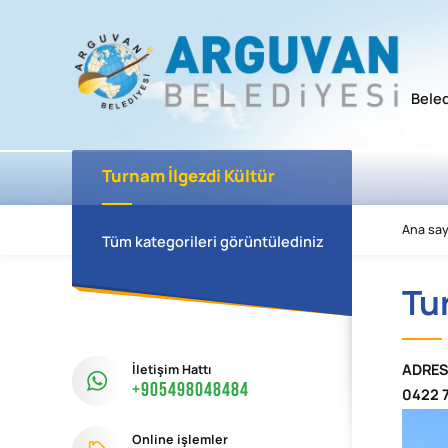
Bele
Turnam İlgezdi Kültür
Kompleksi
Ana say
Tüm kategorileri görüntülediniz
Tu
İletişim Hattı
ADRES
+905498048484
0422 7
Online işlemler