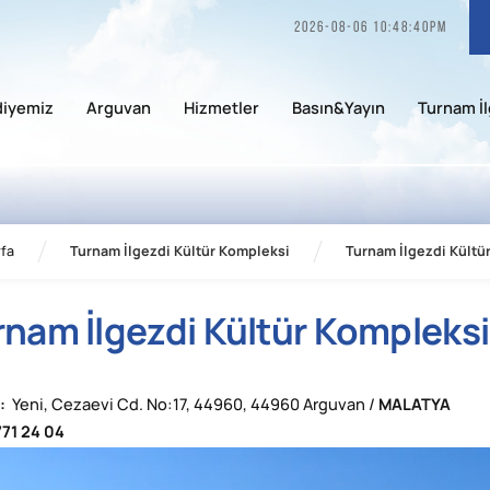
2026-08-06 10:48:40pm
diyemiz
Arguvan
Hizmetler
Basın&Yayın
Turnam İl
fa
Turnam İlgezdi Kültür Kompleksi
Turnam İlgezdi Kültü
rnam İlgezdi Kültür Kompleksi
:
Yeni, Cezaevi Cd. No:17, 44960, 44960 Arguvan /
MALATYA
71 24 04