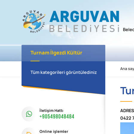
Bele
Turnam İlgezdi Kültür
Kompleksi
Ana say
Tüm kategorileri görüntülediniz
Tu
İletişim Hattı
ADRES
+905498048484
0422 7
Online işlemler